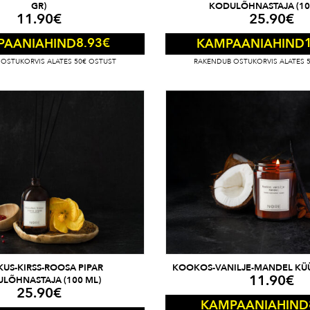
GR)
KODULÕHNASTAJA (10
11.90
€
25.90
€
8.93
€
PAANIAHIND
KAMPAANIAHIND
OSTUKORVIS ALATES 50€ OSTUST
RAKENDUB OSTUKORVIS ALATES 
KUS-KIRSS-ROOSA PIPAR
KOOKOS-VANILJE-MANDEL KÜÜ
11.90
€
LÕHNASTAJA (100 ML)
25.90
€
KAMPAANIAHIND