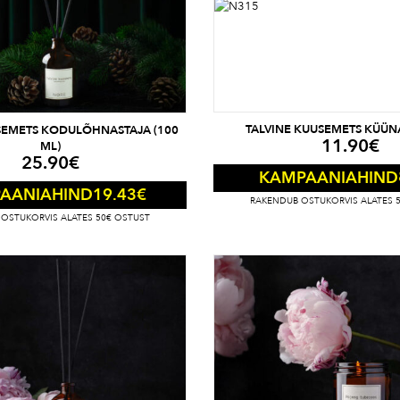
TALVINE KUUSEMETS KÜÜNA
SEMETS KODULÕHNASTAJA (100
11.90
€
ML)
25.90
€
KAMPAANIAHIND
19.43
€
AANIAHIND
RAKENDUB OSTUKORVIS ALATES 
OSTUKORVIS ALATES 50€ OSTUST