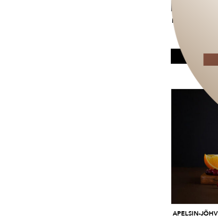
ROHELINE TE
KAMP
RAKENDUB 
APELSIN-JÕHV