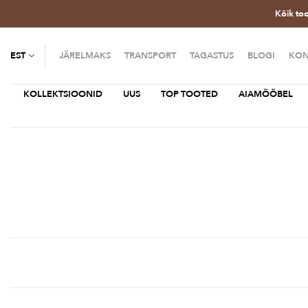
Kõik to
EST
JÄRELMAKS
TRANSPORT
TAGASTUS
BLOGI
KON
KOLLEKTSIOONID
UUS
TOP TOOTED
AIAMÖÖBEL