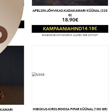
NAL (150 GR)
APELSIN-JÕHVIKAS-KADAKAMARI KÜÜNAL (220
G)
18.90
€
8.93
€
14.18
€
KAMPAANIAHIND
50€ OSTUST
RAKENDUB OSTUKORVIS ALATES 50€ OSTUST
HIBISKUS-KIRSS-ROOSA PIPAR KÜÜNAL (150 GR)
AKAMARI