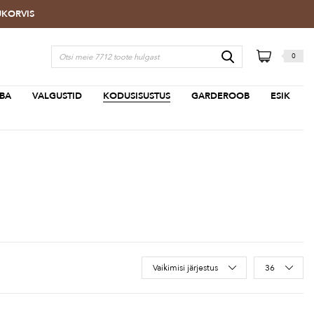
TUKORVIS
0
BA
VALGUSTID
KODUSISUSTUS
GARDEROOB
ESIK
Sort Products
Vaikimisi järjestus
36