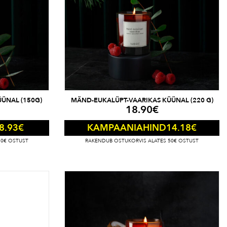
ÜNAL (150G)
MÄND-EUKALÜPT-VAARIKAS KÜÜNAL (220 G)
18.90
€
8.93
€
14.18
€
KAMPAANIAHIND
50€ OSTUST
RAKENDUB OSTUKORVIS ALATES 50€ OSTUST