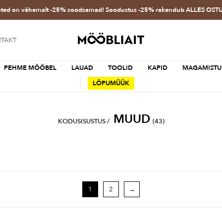
oted on vähemalt -25% soodsamad! Soodustus -25% rakendub ALLES OS
TAKT
PEHME MÖÖBEL
LAUAD
TOOLID
KAPID
MAGAMISTU
LÕPUMÜÜK
MUUD
KODUSISUSTUS
/
(43)
1
2
→