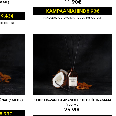
11.90
€
0 ML)
8.93
€
KAMPAANIAHIND
19.43
€
RAKENDUB OSTUKORVIS ALATES 50€ OSTUST
50€ OSTUST
NAL (150 GR)
KOOKOS-VANILJE-MANDEL KODULÕHNASTAJA
(100 ML)
25.90
€
8.93
€