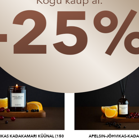
E-SIDRUNHEIN KODULÕHNASTAJA
ROHELINE TEE-SIDRUNHEIN KÜÜ
11.90
€
(100 ML)
25.90
€
KAMPAANIAHIND
19.43
€
AANIAHIND
RAKENDUB OSTUKORVIS ALATES 
OSTUKORVIS ALATES 50€ OSTUST
IKAS KADAKAMARI KÜÜNAL (150
APELSIN-JÕHVIKAS-KAD