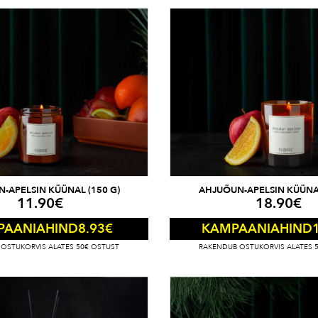
-APELSIN KÜÜNAL (150 G)
AHJUÕUN-APELSIN KÜÜNAL
11.90
€
18.90
€
8.93
€
PAANIAHIND
KAMPAANIAHIND
OSTUKORVIS ALATES 50€ OSTUST
RAKENDUB OSTUKORVIS ALATES 