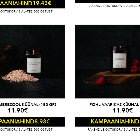
19.43
€
AANIAHIND
RAKENDUB OSTUKORVIS ALATES 
OSTUKORVIS ALATES 50€ OSTUST
-MERESOOL KÜÜNAL (150 GR)
POHL-VAARIKAS KÜÜNAL 
11.90
€
11.90
€
8.93
€
PAANIAHIND
KAMPAANIAHIND
OSTUKORVIS ALATES 50€ OSTUST
RAKENDUB OSTUKORVIS ALATES 