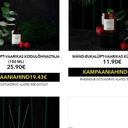
PT-VAARIKAS KODULÕHNASTAJA
MÄND-EUKALÜPT-VAARIKAS KÜ
11.90
€
(100 ML)
25.90
€
KAMPAANIAHIND
19.43
€
AANIAHIND
RAKENDUB OSTUKORVIS ALATES 
OSTUKORVIS ALATES 50€ OSTUST