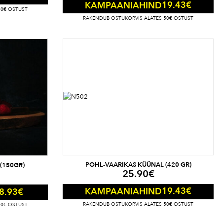
19.43
€
KAMPAANIAHIND
50€ OSTUST
RAKENDUB OSTUKORVIS ALATES 50€ OSTUST
POHL-VAARIKAS KÜÜNAL (420 GR)
(150GR)
25.90
€
19.43
€
KAMPAANIAHIND
8.93
€
RAKENDUB OSTUKORVIS ALATES 50€ OSTUST
50€ OSTUST