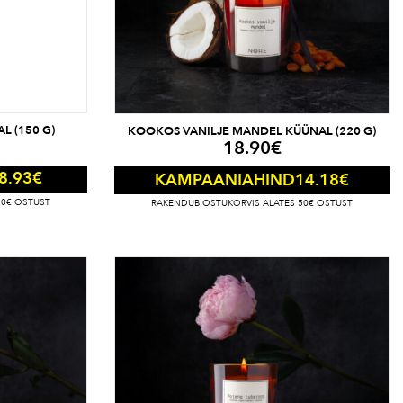
L (150 G)
KOOKOS VANILJE MANDEL KÜÜNAL (220 G)
18.90
€
8.93
€
14.18
€
KAMPAANIAHIND
50€ OSTUST
RAKENDUB OSTUKORVIS ALATES 50€ OSTUST