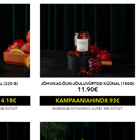
 (220 G)
JÕHVIKAS-ÕUN-JÕULUVÜRTSID KÜÜNAL (150G)
11.90
€
14.18
€
8.93
€
KAMPAANIAHIND
50€ OSTUST
RAKENDUB OSTUKORVIS ALATES 50€ OSTUST