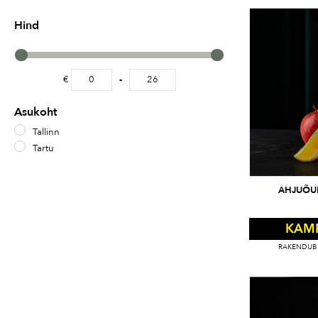
Hind
€
-
Minimum Price
Maximum Price
Asukoht
Tallinn
Tartu
AHJUÕUN
KAM
RAKENDUB 