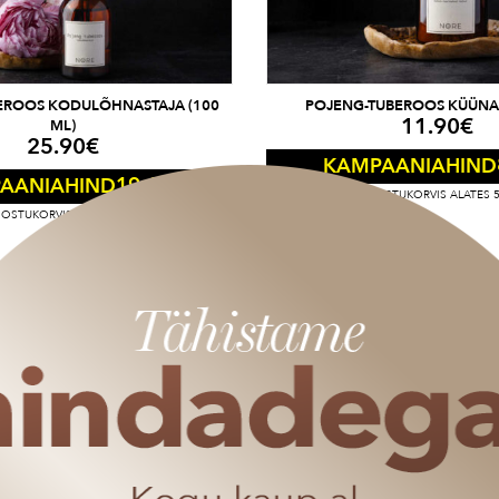
EROOS KODULÕHNASTAJA (100
POJENG-TUBEROOS KÜÜNAL
11.90
€
ML)
25.90
€
KAMPAANIAHIND
19.43
€
AANIAHIND
RAKENDUB OSTUKORVIS ALATES 
OSTUKORVIS ALATES 50€ OSTUST