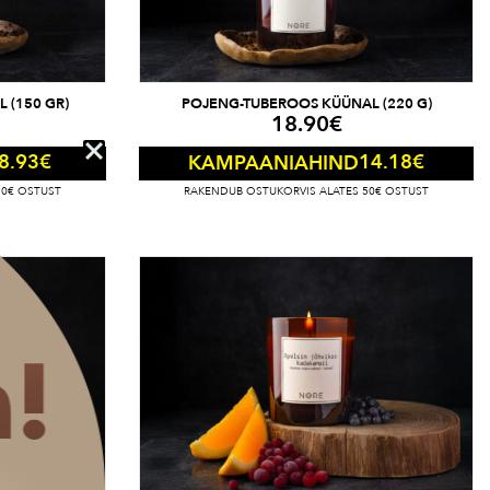
 (150 GR)
POJENG-TUBEROOS KÜÜNAL (220 G)
18.90
€
8.93
€
14.18
€
KAMPAANIAHIND
50€ OSTUST
RAKENDUB OSTUKORVIS ALATES 50€ OSTUST