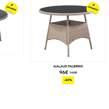
AIALAUD PALERMO
96
€
160
€
-40%