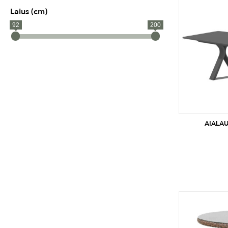
Laius (cm)
92
200
AIALAU