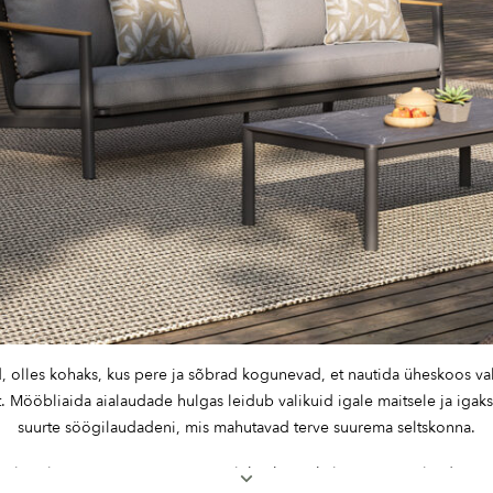
d, olles kohaks, kus pere ja sõbrad kogunevad, et nautida üheskoos va
t. Mööbliaida aialaudade hulgas leidub valikuid igale maitsele ja igak
suurte söögilaudadeni, mis mahutavad terve suurema seltskonna.
st eluruumi, tuues sinna nii stiili kui ka praktilisust. Iga aialaud on val