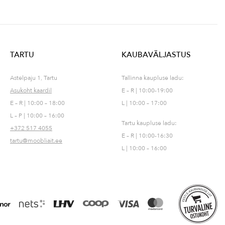
TARTU
KAUBAVÄLJASTUS
Astelpaju 1, Tartu
Tallinna kaupluse ladu:
Asukoht kaardil
E – R | 10:00-19:00
E – R | 10:00 – 18:00
L | 10:00 – 17:00
L – P | 10:00 – 16:00
Tartu kaupluse ladu:
+372 517 4055
E – R | 10:00-16:30
tartu@moobliait.ee
L | 10:00 – 16:00