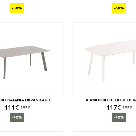
-50%
-60%
LI CATANIA DIIVANILAUD
AIAMÖÖBLI HELIOUS DII
111
€
117
€
185
€
195
€
-40%
-40%