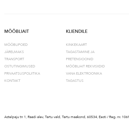
MÖÖBLIAIT
KLIENDILE
MÖÖBLIPOED
KINKEKAART
JÄRELMAKS
TAGASTAMINE JA
TRANSPORT
PRETENSIOONID
OSTUTINGIMUSED
MÖÖBLIAIT REKVISIIDID
PRIVAATSUSPOLIITIKA
VANA ELEKTROONIKA
KONTAKT
TAGASTUS
Astelpaju tn 1, Raadi alev, Tartu vald, Tartu maakond, 60534, Eesti / Reg. nr.