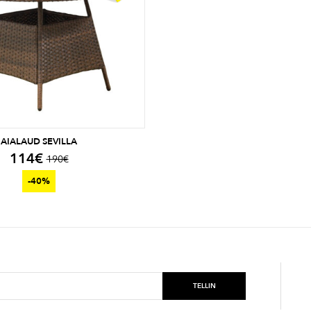
AIALAUD SEVILLA
114
€
190
€
-40%