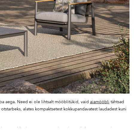
ba aega. Need ei ole lihtsalt mööblitükid, vaid
aiamööbli
tähtsad
s otstarbeks, alates kompaktsetest kokkupandavatest laudadest kuni
mistatud kvaliteetsest materjalist, olgu selleks siis naturaalne puit,