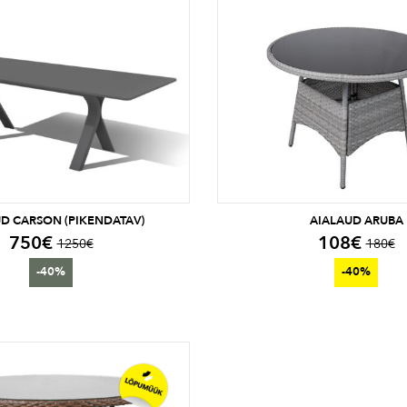
D CARSON (PIKENDATAV)
AIALAUD ARUBA
750
€
108
€
1250
€
180
€
-40%
-40%