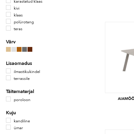
karastatud klaas
kivi
klaas
polürotang
teras
Värv
Lisaomadus
ilmastikukindel
terrassile
Täitematerjal
AIAMÖÖB
poroloon
Kuju
kandiline
ümar