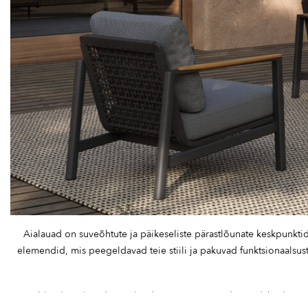
Aialauad on suveõhtute ja päikeseliste pärastlõunate keskpunkti
elemendid, mis peegeldavad teie stiili ja pakuvad funktsionaalsus
Mööbliaida aialauad on valitud mõttega, et need täiendaksid teie väli