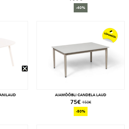
-40%
VANILAUD
AIAMÖÖBLI CANDELA LAUD
75
€
150
€
-50%