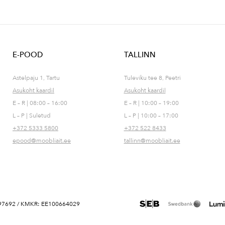
E-POOD
TALLINN
Astelpaju 1, Tartu
Tuleviku tee 8, Peetri
Asukoht kaardil
Asukoht kaardil
E – R | 08:00 – 16:00
E – R | 10:00 – 19:00
L – P | Suletud
L – P | 10:00 – 17:00
+372 5333 5800
+372 522 8433
epood@moobliait.ee
tallinn@moobliait.ee
 10697692 / KMKR: EE100664029