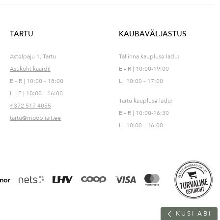
TARTU
KAUBAVÄLJASTUS
Astelpaju 1, Tartu
Tallinna kaupluse ladu:
Asukoht kaardil
E – R | 10:00-19:00
E – R | 10:00 – 18:00
L | 10:00 – 17:00
L – P | 10:00 – 16:00
Tartu kaupluse ladu:
+372 517 4055
E – R | 10:00-16:30
tartu@moobliait.ee
L | 10:00 – 16:00
K
Ü
S
I
A
B
I