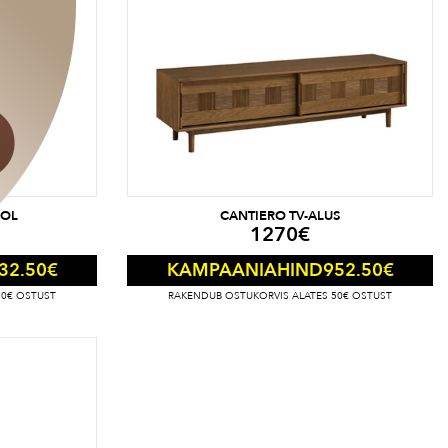
OOL
CANTIERO TV-ALUS
1270
€
32.50
€
952.50
€
KAMPAANIAHIND
50€ OSTUST
RAKENDUB OSTUKORVIS ALATES 50€ OSTUST