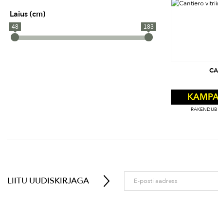
Laius (cm)
48
183
CA
KAMPA
RAKENDUB 
LIITU UUDISKIRJAGA