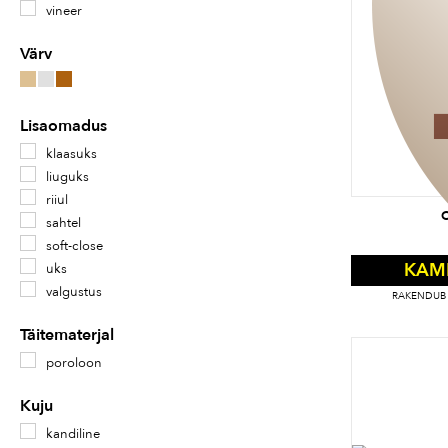
vineer
Värv
Lisaomadus
klaasuks
liuguks
riiul
sahtel
soft-close
KAM
uks
valgustus
RAKENDUB 
Täitematerjal
poroloon
Kuju
kandiline