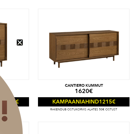
CANTIERO KUMMUT
1620
€
252.50
€
1215
€
KAMPAANIAHIND
50€ OSTUST
RAKENDUB OSTUKORVIS ALATES 50€ OSTUST