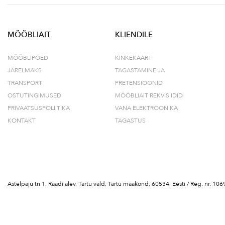
MÖÖBLIAIT
KLIENDILE
MÖÖBLIPOED
KINKEKAART
JÄRELMAKS
TAGASTAMINE JA
TRANSPORT
PRETENSIOONID
OSTUTINGIMUSED
MÖÖBLIAIT REKVISIIDID
PRIVAATSUSPOLIITIKA
VANA ELEKTROONIKA
KONTAKT
TAGASTUS
Astelpaju tn 1, Raadi alev, Tartu vald, Tartu maakond, 60534, Eesti / Reg. nr.