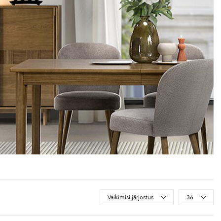
Sort Products
Vaikimisi järjestus
36