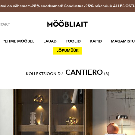
oted on vähemalt -25% soodsamad! Soodustus -25% rakendub ALLES OS
TAKT
PEHME MÖÖBEL
LAUAD
TOOLID
KAPID
MAGAMISTU
LÕPUMÜÜK
CANTIERO
KOLLEKTSIOONID
/
(8)