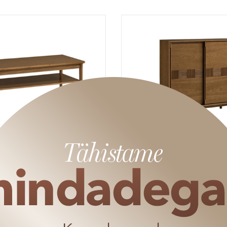
NTIERO DIIVANILAUD
CANTIERO KAPP
585
€
1670
€
438.75
€
1
AANIAHIND
KAMPAANIAHIND
OSTUKORVIS ALATES 50€ OSTUST
RAKENDUB OSTUKORVIS ALATES 