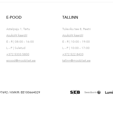
E-POOD
TALLINN
Astelpaju 1, Tartu
Tuleviku tee 8, Peetri
Asukoht kaardil
Asukoht kaardil
E – R | 08:00 – 16:00
E – R | 10:00 – 19:00
L – P | Suletud
L – P | 10:00 – 17:00
+372 5333 5800
+372 522 8433
epood@moobliait.ee
tallinn@moobliait.ee
 10697692 / KMKR: EE100664029