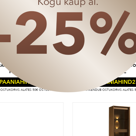
CANTIERO KUMMUT
CANTIERO SÖÖGIT
1100
€
310
€
825
€
2
PAANIAHIND
KAMPAANIAHIND
OSTUKORVIS ALATES 50€ OSTUST
RAKENDUB OSTUKORVIS ALATES 