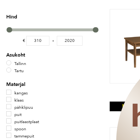
Hind
€
-
Minimum Price
Maximum Price
Asukoht
Tallinn
Tartu
Materjal
CA
kangas
klaas
KAMP
pähklipuu
puit
RAKENDUB 
puitlaastplaat
spoon
tammepuit