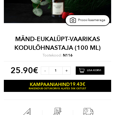
Proovi kaameraga
MÄND-EUKALÜPT-VAARIKAS
KODULÕHNASTAJA (100 ML)
Tootekood:
N116
25.90
€
-
+
LISA KORVI
19.43
€
KAMPAANIAHIND
RAKENDUB OSTUKORVIS ALATES 50€ OSTUST