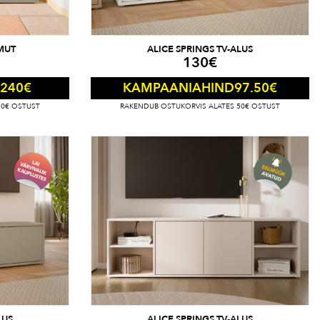
MUT
ALICE SPRINGS TV-ALUS
130
€
240
€
97.50
€
KAMPAANIAHIND
50€ OSTUST
RAKENDUB OSTUKORVIS ALATES 50€ OSTUST
LUS
ALICE SPRINGS TV-ALUS