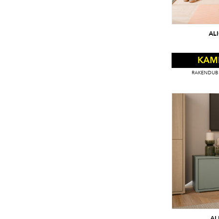
AL
KAM
RAKENDUB 
AL