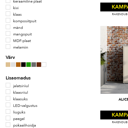
keraamiline plaat
KAMP
kivi
klaas
RAKENDUB 
komposiitpuit
mänd
mangopuit
MDF-plaat
melamiin
metall
Värv
mööbliplaat
pähklipuu
puit
Lisaomadus
puitlaastplaat
jalatsiriiul
rotang
klaasriiul
spoon
klaasuks
ALIC
tammepuit
LED-valgustus
tammespoon
liuguks
teras
KAMP
peegel
vineer
RAKENDUB 
pokaalihoidja