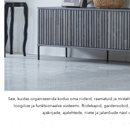
See, kuidas organiseerida kodus oma riideid, raamatuid ja mistah
loogilise ja funktsionaalse süsteemi. Riidekapid, garderoobid
ajakirjade, ajalehtede, riiete ja jalanõude näo
Lükandustega
riidekapid
on väga populaarsed ning praktilised lahe