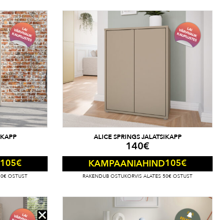
IKAPP
ALICE SPRINGS JALATSIKAPP
140
€
105
€
105
€
KAMPAANIAHIND
50€ OSTUST
RAKENDUB OSTUKORVIS ALATES 50€ OSTUST