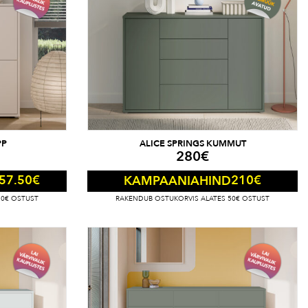
PP
ALICE SPRINGS KUMMUT
280
€
57.50
€
210
€
KAMPAANIAHIND
50€ OSTUST
RAKENDUB OSTUKORVIS ALATES 50€ OSTUST