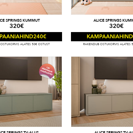
ICE SPRINGS KUMMUT
ALICE SPRINGS KUM
320
€
320
€
240
€
PAANIAHIND
KAMPAANIAHIND
OSTUKORVIS ALATES 50€ OSTUST
RAKENDUB OSTUKORVIS ALATES 
ICE SPRINGS TV-ALUS
ALICE SPRINGS TV-A