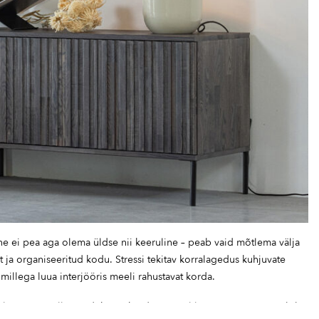
e ei pea aga olema üldse nii keeruline – peab vaid mõtlema välja
ja organiseeritud kodu. Stressi tekitav korralagedus kuhjuvate
millega luua interjööris meeli rahustavat korda.
e ei võta sellise riidekapi uksed avamisel lisaruumi. Samuti sobib