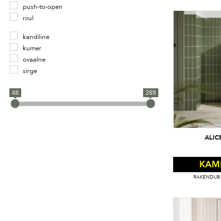
push-to-open
riiul
riputustoru
kandiline
sahtel
kumer
seinale
ovaalne
soft-close
sirge
uks
valgustus
48
289
veiniriiul
ALIC
KAM
RAKENDUB 