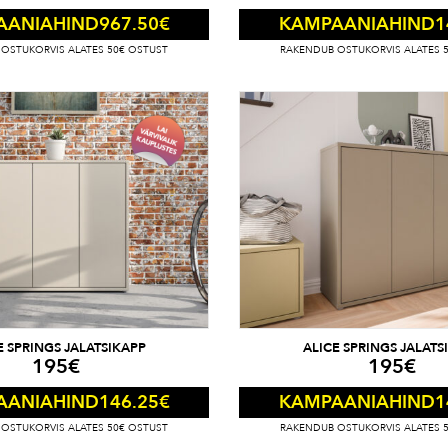
967.50
€
1
AANIAHIND
KAMPAANIAHIND
OSTUKORVIS ALATES 50€ OSTUST
RAKENDUB OSTUKORVIS ALATES 
E SPRINGS JALATSIKAPP
ALICE SPRINGS JALATS
195
€
195
€
146.25
€
1
AANIAHIND
KAMPAANIAHIND
OSTUKORVIS ALATES 50€ OSTUST
RAKENDUB OSTUKORVIS ALATES 