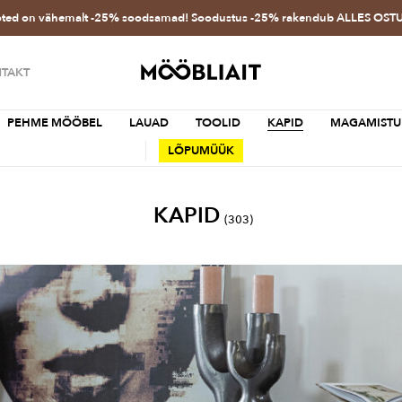
oted on vähemalt -25% soodsamad! Soodustus -25% rakendub ALLES OS
TAKT
PEHME MÖÖBEL
LAUAD
TOOLID
KAPID
MAGAMISTU
LÕPUMÜÜK
KAPID
(303)