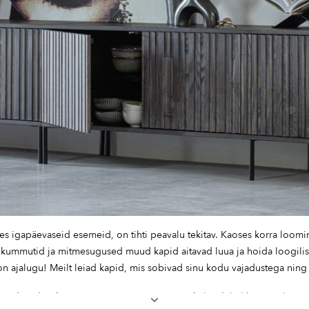
es igapäevaseid esemeid, on tihti peavalu tekitav. Kaoses korra loomin
, kummutid ja mitmesugused muud kapid aitavad luua ja hoida loogilist 
l on ajalugu! Meilt leiad kapid, mis sobivad sinu kodu vajadustega ning 
ndused esikus või magamistoas, sest tänu külgedele libisevatele ustel