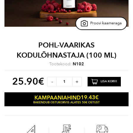
Proovi kaameraga
POHL-VAARIKAS
KODULÕHNASTAJA (100 ML)
Tootekood:
N102
25.90
€
-
+
LISA KORVI
19.43
€
KAMPAANIAHIND
RAKENDUB OSTUKORVIS ALATES 50€ OSTUST