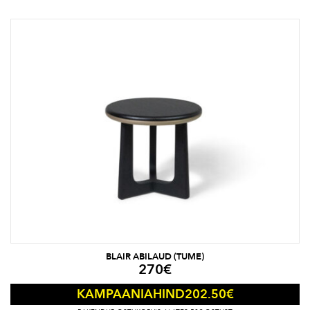
BLAIR ABILAUD (TUME)
270
€
202.50
€
KAMPAANIAHIND