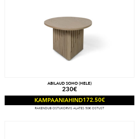
või riiulid, pakkudes hoiustamisvõimalusi väikestele esemetele,
mis võivad kergesti kaduma minna.
Valides Mööbliaidast abilaua, investeerid mitte ainult praktilisse
ja stiilsesse mööblisse, vaid ka paindlikkusse ja kohandatavusse,
mis võimaldab ruumi hõlpsasti ümber kujundada vastavalt
vajadusele. Need väikesed, kuid mitmekülgsed lauad on
ideaalseks võimaluseks lisada oma interjöörile funktsionaalsust
ilma kompromissideta stiilis või kvaliteedis.
ABILAUD SOHO (HELE)
230
€
172.50
€
KAMPAANIAHIND
RAKENDUB OSTUKORVIS ALATES 50€ OSTUST