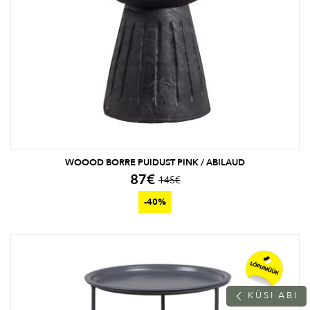
WOOOD BORRE PUIDUST PINK / ABILAUD
87
€
145
€
-40%
K
Ü
S
I
A
B
I