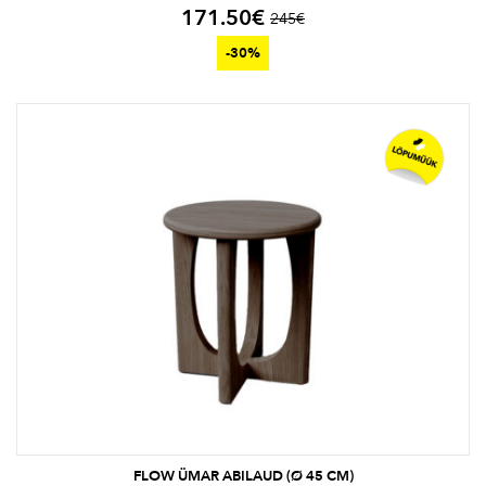
171.50
€
245
€
-30%
FLOW ÜMAR ABILAUD (Ø 45 CM)