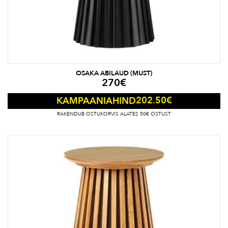
OSAKA ABILAUD (MUST)
270
€
202.50
€
KAMPAANIAHIND
RAKENDUB OSTUKORVIS ALATES 50€ OSTUST