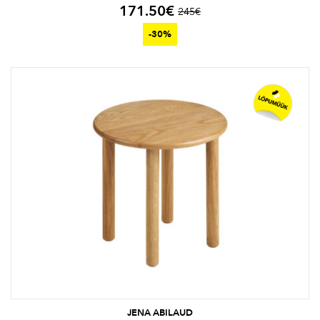
171.50
€
245
€
-30%
JENA ABILAUD