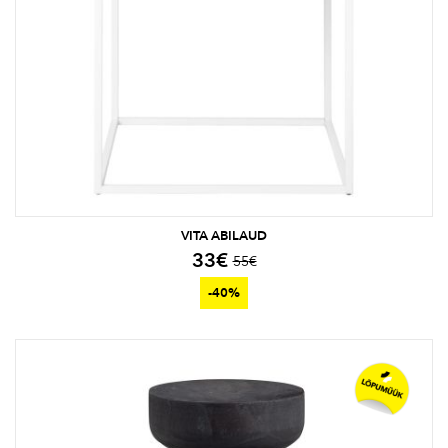
VITA ABILAUD
33
€
55
€
-40%