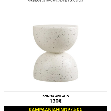
RAKENDUB OSTUKORVIS ALATES 50€ OSTUST
BONITA ABILAUD
130
€
97.50
€
KAMPAANIAHIND