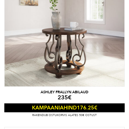
ASHLEY FRALLYN ABILAUD
235
€
176.25
€
KAMPAANIAHIND
RAKENDUB OSTUKORVIS ALATES 50€ OSTUST