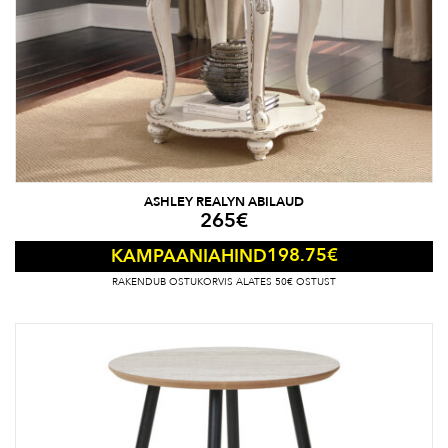
ASHLEY REALYN ABILAUD
265
€
198.75
€
KAMPAANIAHIND
RAKENDUB OSTUKORVIS ALATES 50€ OSTUST