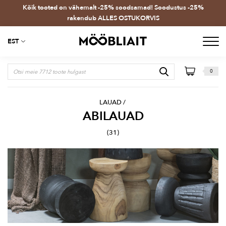
Kõik tooted on vähemalt -25% soodsamad! Soodustus -25%
rakendub ALLES OSTUKORVIS
EST
0
LAUAD
/
ABILAUAD
(31)