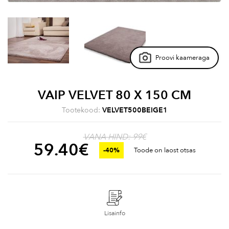
Proovi kaameraga
VAIP VELVET 80 X 150 CM
Tootekood:
VELVET500BEIGE1
VANA HIND: 99€
59.40
€
-40%
Toode on laost otsas
Lisainfo