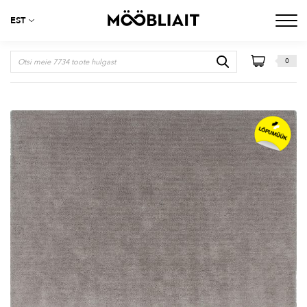
EST
0