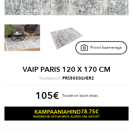
Proovi kaameraga
VAIP PARIS 120 X 170 CM
Tootekood:
PRS503SILVER2
105
€
Toode on laost otsas
78.75
€
KAMPAANIAHIND
RAKENDUB OSTUKORVIS ALATES 50€ OSTUST