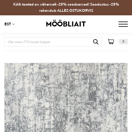
Kõik tooted on vähemalt -25% soodsamad! Soodustus -25%
rakendub ALLES OSTUKORVIS
EST
0