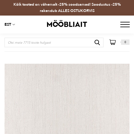
Kõik tooted on vähemalt -25% soodsamad! Soodustus -25%
rakendub ALLES OSTUKORVIS
EST
0