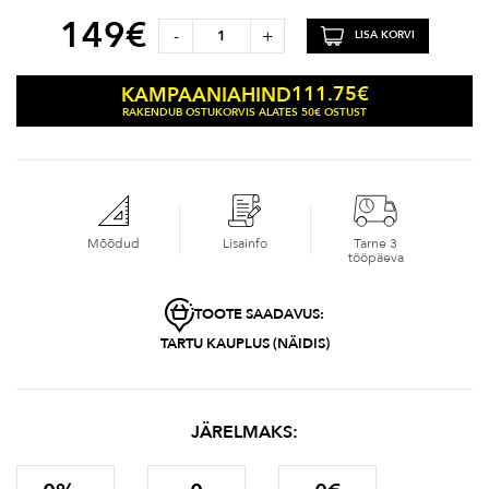
149
€
-
+
LISA KORVI
111.75
€
KAMPAANIAHIND
RAKENDUB OSTUKORVIS ALATES 50€ OSTUST
Mõõdud
Lisainfo
Tarne 3
tööpäeva
TOOTE SAADAVUS:
TARTU KAUPLUS (NÄIDIS)
JÄRELMAKS: