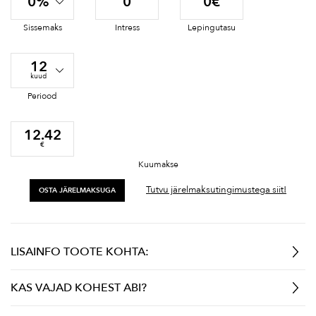
0%
0
0€
Sissemaks
Intress
Lepingutasu
12
kuud
Periood
12.42
€
Kuumakse
Tutvu järelmaksutingimustega siit!
OSTA JÄRELMAKSUGA
LISAINFO TOOTE KOHTA:
KAS VAJAD KOHEST ABI?