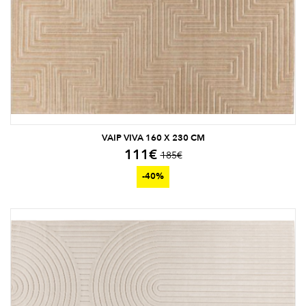
VAIP VIVA 160 X 230 CM
111
€
185
€
-40%