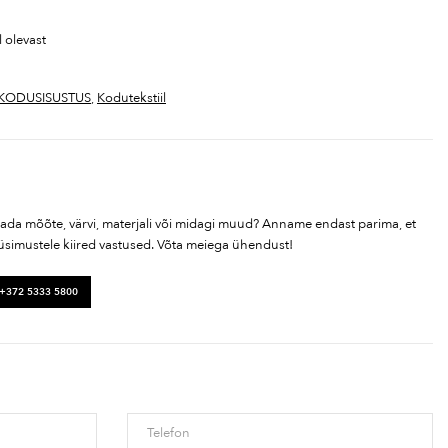
l olevast
KODUSISUSTUS
,
Kodutekstiil
tada mõõte, värvi, materjali või midagi muud? Anname endast parima, et
üsimustele kiired vastused. Võta meiega ühendust!
 +372 5333 5800