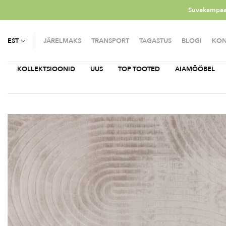
Suvekampaan
EST
JÄRELMAKS
TRANSPORT
TAGASTUS
BLOGI
KON
KOLLEKTSIOONID
UUS
TOP TOOTED
AIAMÖÖBEL