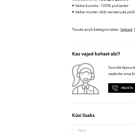
• Vaiba koostis: 100% polüester
• Vaiba muster võib varieeruda pildi
Toode asub kategooriates:
Vaibad
,
Kas vajad kohest abi?
Soovite täpsus
saaksite oma k
HELISTA:
Küsi lisaks