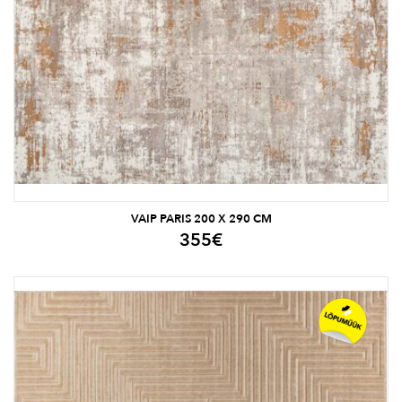
VAIP PARIS 200 X 290 CM
355
€