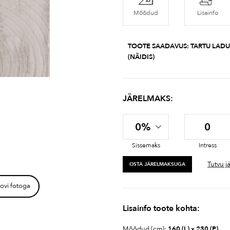
Mõõdud
Lisainfo
TOOTE SAADAVUS:
TARTU LADU
(NÄIDIS)
JÄRELMAKS:
0%
0
Sissemaks
Intress
Tutvu j
OSTA JÄRELMAKSUGA
ovi fotoga
Lisainfo toote kohta:
Mõõdud (cm):
160 (L) x 230 (P)