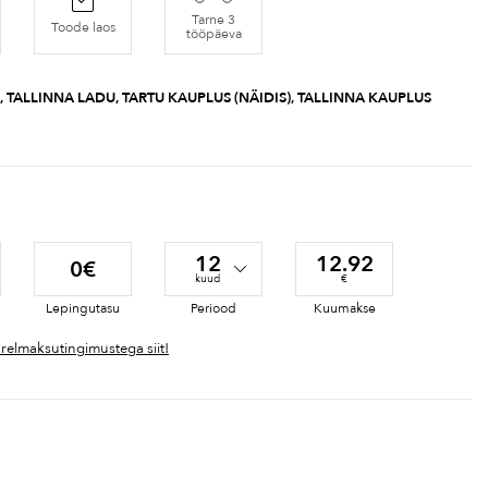
Tarne 3
Toode laos
tööpäeva
, TALLINNA LADU, TARTU KAUPLUS (NÄIDIS), TALLINNA KAUPLUS
12
12.92
0€
kuud
€
Lepingutasu
Periood
Kuumakse
ärelmaksutingimustega siit!