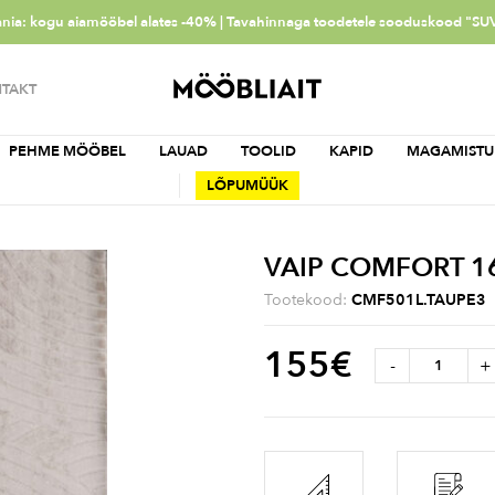
ia: kogu aiamööbel alates -40% | Tavahinnaga toodetele sooduskood "SU
TAKT
PEHME MÖÖBEL
LAUAD
TOOLID
KAPID
MAGAMISTU
LÕPUMÜÜK
VAIP COMFORT 1
Tootekood:
CMF501L.TAUPE3
155
€
-
+