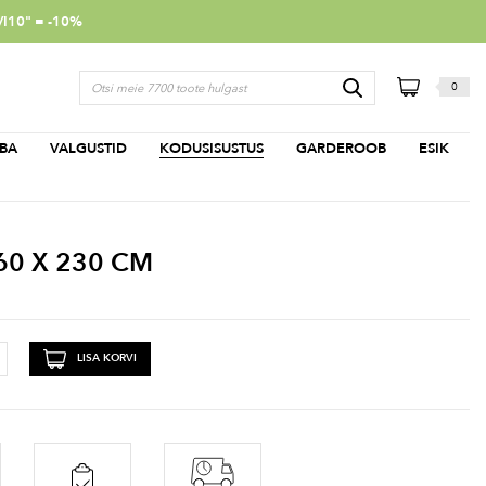
VI10" = -10%
0
BA
VALGUSTID
KODUSISUSTUS
GARDEROOB
ESIK
60 X 230 CM
LISA KORVI