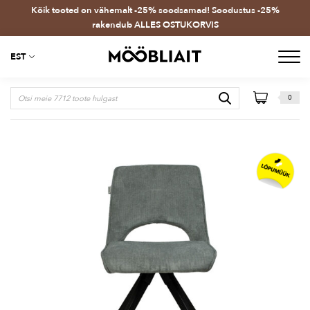
Kõik tooted on vähemalt -25% soodsamad! Soodustus -25%
rakendub ALLES OSTUKORVIS
EST
0