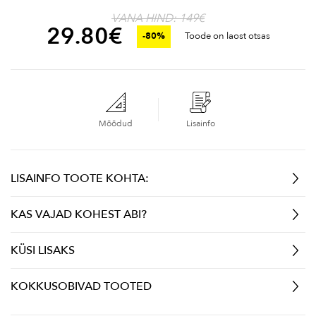
VANA HIND: 149€
29.80
€
-80%
Toode on laost otsas
Mõõdud
Lisainfo
LISAINFO TOOTE KOHTA:
KAS VAJAD KOHEST ABI?
KÜSI LISAKS
KOKKUSOBIVAD TOOTED