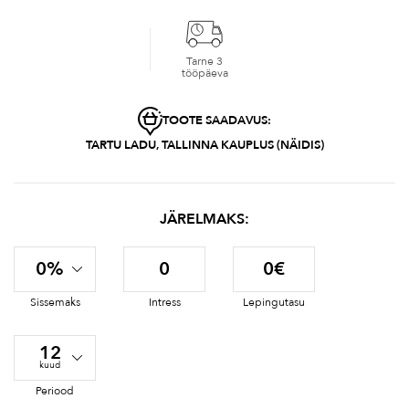
Tarne 3
tööpäeva
TOOTE SAADAVUS:
TARTU LADU, TALLINNA KAUPLUS (NÄIDIS)
JÄRELMAKS:
0%
0
0€
Sissemaks
Intress
Lepingutasu
12
kuud
Periood