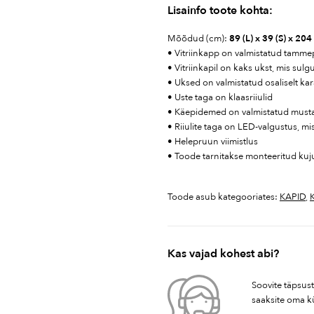
Lisainfo toote kohta:
Mõõdud (cm):
89 (L) x 39 (S) x 204
• Vitriinkapp on valmistatud tamme
• Vitriinkapil on kaks ukst, mis sul
• Uksed on valmistatud osaliselt kar
• Uste taga on klaasriiulid
• Käepidemed on valmistatud musta 
• Riiulite taga on LED-valgustus, m
• Helepruun viimistlus
• Toode tarnitakse monteeritud kuj
Toode asub kategooriates:
KAPID
,
Kas vajad kohest abi?
Soovite täpsus
saaksite oma k