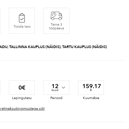
Tarne 3
Toode laos
tööpäeva
ADU, TALLINNA KAUPLUS (NÄIDIS), TARTU KAUPLUS (NÄIDIS)
12
159.17
0€
kuud
€
Lepingutasu
Periood
Kuumakse
ärelmaksutingimustega siit!