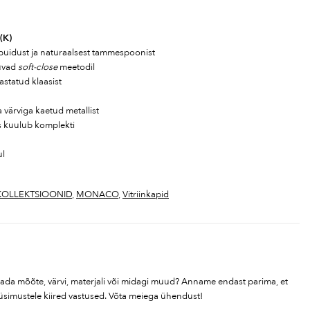
 (K)
puidust ja naturaalsest tammespoonist
guvad
soft-close
meetodil
astatud klaasist
värviga kaetud metallist
is kuulub komplekti
ul
KOLLEKTSIOONID
,
MONACO
,
Vitriinkapid
tada mõõte, värvi, materjali või midagi muud? Anname endast parima, et
üsimustele kiired vastused. Võta meiega ühendust!