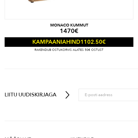
MONACO KUMMUT
1470
€
1102.50
€
KAMPAANIAHIND
RAKENDUB OSTUKORVIS ALATES 50€ OSTUST
LIITU UUDISKIRJAGA