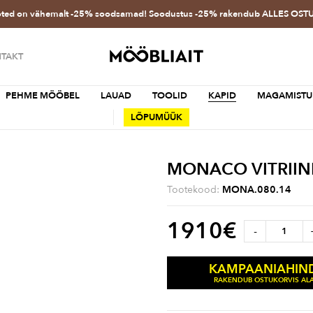
oted on vähemalt -25% soodsamad! Soodustus -25% rakendub ALLES OS
TAKT
PEHME MÖÖBEL
LAUAD
TOOLID
KAPID
MAGAMISTU
LÕPUMÜÜK
MONACO VITRII
Tootekood:
MONA.080.14
1910
€
-
KAMPAANIAHIN
RAKENDUB OSTUKORVIS ALA