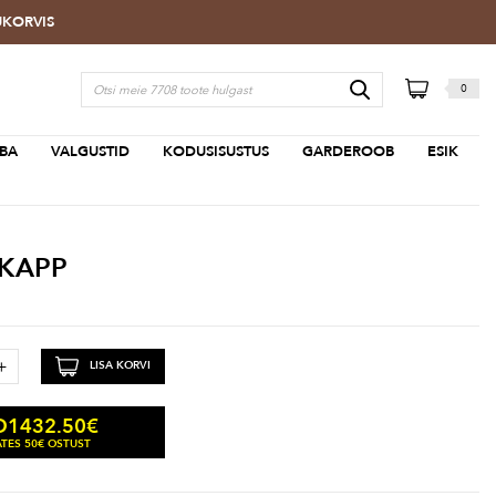
TUKORVIS
0
BA
VALGUSTID
KODUSISUSTUS
GARDEROOB
ESIK
NKAPP
+
LISA KORVI
1432.50
€
D
TES 50€ OSTUST