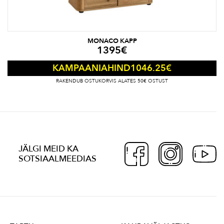
MONACO KAPP
1395
€
1046.25
€
KAMPAANIAHIND
RAKENDUB OSTUKORVIS ALATES 50€ OSTUST
JÄLGI MEID KA
SOTSIAALMEEDIAS