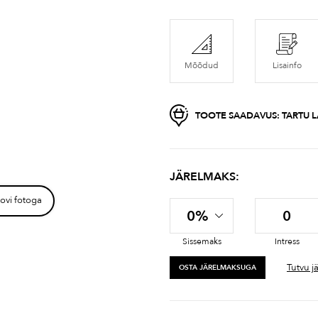
Mõõdud
Lisainfo
TOOTE SAADAVUS:
TARTU L
JÄRELMAKS:
ovi fotoga
0%
0
Sissemaks
Intress
Tutvu j
OSTA JÄRELMAKSUGA