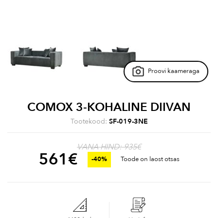
Proovi kaameraga
COMOX 3-KOHALINE DIIVAN
Tootekood:
SF-019-3NE
VANA HIND: 935€
561
€
-40%
Toode on laost otsas