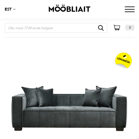
EST
0