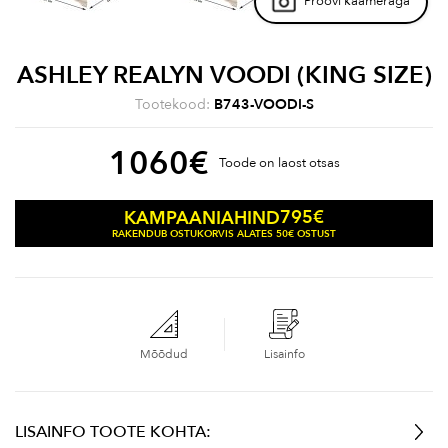
Proovi kaameraga
ASHLEY REALYN VOODI (KING SIZE)
Tootekood:
B743-VOODI-S
1060
€
Toode on laost otsas
795
€
KAMPAANIAHIND
RAKENDUB OSTUKORVIS ALATES 50€ OSTUST
Mõõdud
Lisainfo
LISAINFO TOOTE KOHTA: