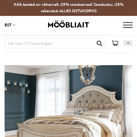
Kõik tooted on vähemalt -25% soodsamad! Soodustus -25%
rakendub ALLES OSTUKORVIS
EST
0