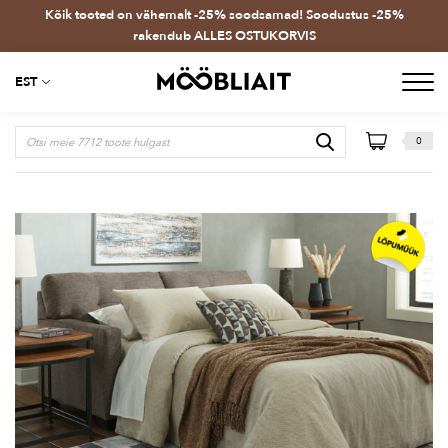
Kõik tooted on vähemalt -25% soodsamad! Soodustus -25%
rakendub ALLES OSTUKORVIS
EST
0