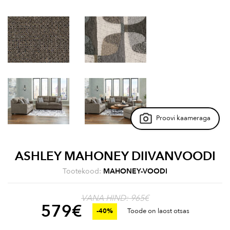
Proovi kaameraga
ASHLEY MAHONEY DIIVANVOODI
Tootekood:
MAHONEY-VOODI
VANA HIND: 965€
579
€
-40%
Toode on laost otsas