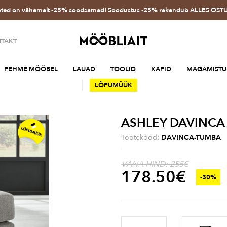
oted on vähemalt -25% soodsamad! Soodustus -25% rakendub ALLES OS
TAKT
PEHME MÖÖBEL
LAUAD
TOOLID
KAPID
MAGAMISTU
LÕPUMÜÜK
ASHLEY DAVINCA
Tootekood:
DAVINCA-TUMBA
VANA HIND: 255€
178.50
€
-30%