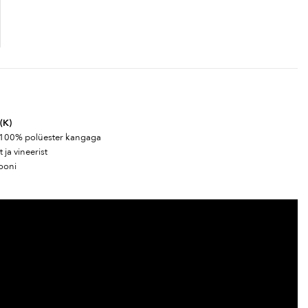
 (K)
 100% polüester kangaga
 ja vineerist
ooni