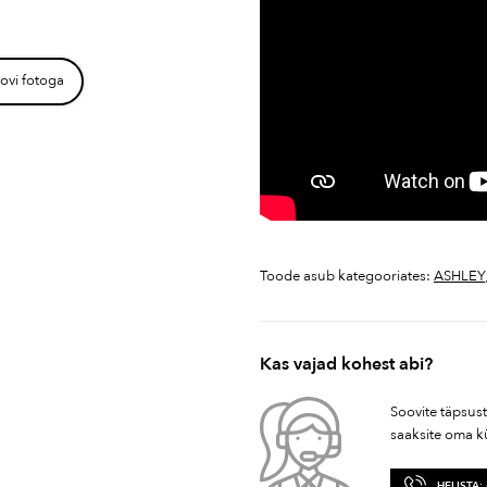
ovi fotoga
Toode asub kategooriates:
ASHLEY
Kas vajad kohest abi?
Soovite täpsus
saaksite oma k
HELISTA: