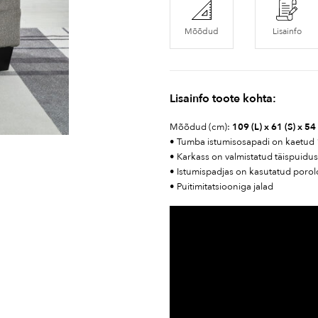
Mõõdud
Lisainfo
Lisainfo toote kohta:
Mõõdud (cm):
109 (L) x 61 (S) x 54
• Tumba istumisosapadi on kaetud
• Karkass on valmistatud täispuidust
• Istumispadjas on kasutatud porol
• Puitimitatsiooniga jalad