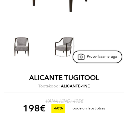
Proovi kaameraga
ALICANTE TUGITOOL
Tootekood:
ALICANTE-1NE
VANA HIND: 495€
198
€
-60%
Toode on laost otsas