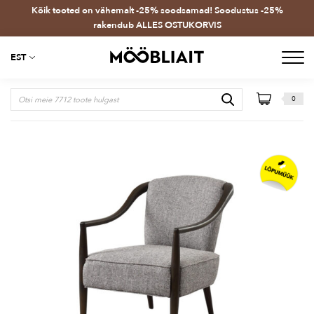
Kõik tooted on vähemalt -25% soodsamad! Soodustus -25%
rakendub ALLES OSTUKORVIS
EST
0