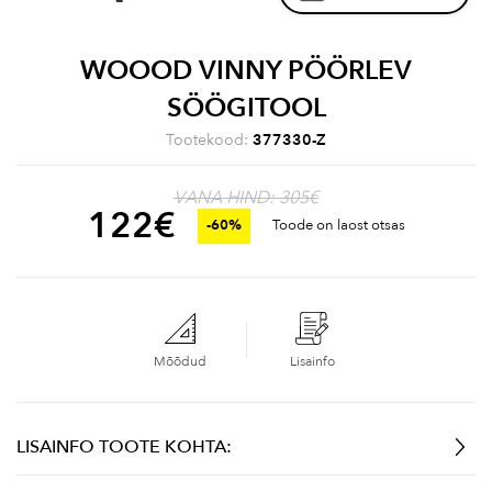
WOOOD VINNY PÖÖRLEV
SÖÖGITOOL
Tootekood:
377330-Z
VANA HIND: 305€
122
€
-60%
Toode on laost otsas
Mõõdud
Lisainfo
LISAINFO TOOTE KOHTA: