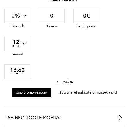
0%
0
0€
Sissemaks
Intress
Lepingutasu
12
kuud
Periood
16.63
€
Kuumakse
Tutvu järelmaksutingimustega siit!
OSTA JÄRELMAKSUGA
LISAINFO TOOTE KOHTA: