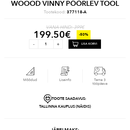
WOOOD VINNY PÖÖRLEV TOOL
Tootekood:
377118-A
VANA HIND: 399€
199.50
€
-50%
-
+
LISA KORVI
Mõõdud
Lisainfo
Tarne 3
tööpäeva
TOOTE SAADAVUS:
TALLINNA KAUPLUS (NÄIDIS)
JÄRELMAKS: