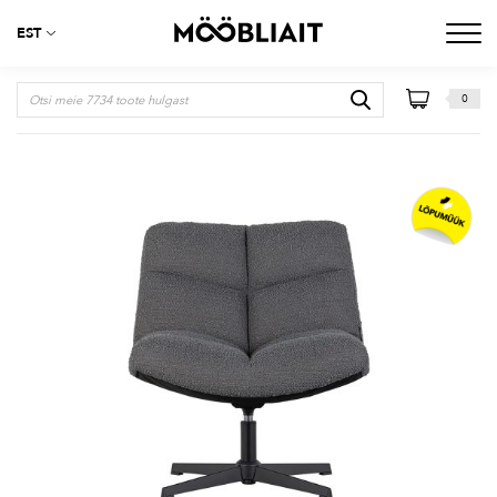
EST
0