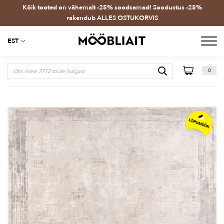
Kõik tooted on vähemalt -25% soodsamad! Soodustus -25%
rakendub ALLES OSTUKORVIS
EST
0