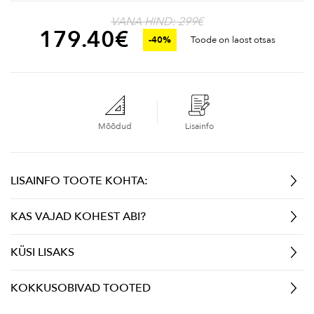
VANA HIND: 299€
179.40
€
-40%
Toode on laost otsas
Mõõdud
Lisainfo
LISAINFO TOOTE KOHTA:
KAS VAJAD KOHEST ABI?
KÜSI LISAKS
KOKKUSOBIVAD TOOTED