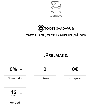
Tarne 3
tööpäeva
TOOTE SAADAVUS:
TARTU LADU, TARTU KAUPLUS (NÄIDIS)
JÄRELMAKS:
0%
0
0€
Sissemaks
Intress
Lepingutasu
12
kuud
Periood