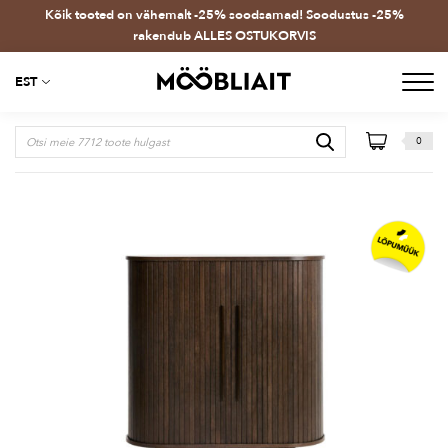
Kõik tooted on vähemalt -25% soodsamad! Soodustus -25%
rakendub ALLES OSTUKORVIS
EST
0