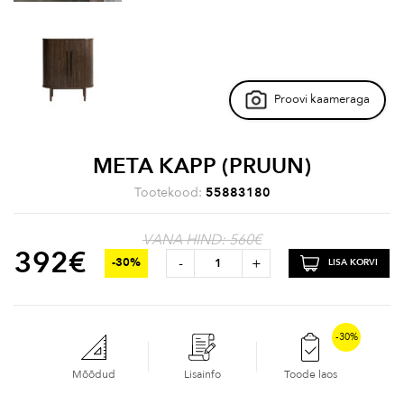
Proovi kaameraga
META KAPP (PRUUN)
Tootekood:
55883180
VANA HIND: 560€
392
€
-
+
-30%
LISA KORVI
-30%
Mõõdud
Lisainfo
Toode laos