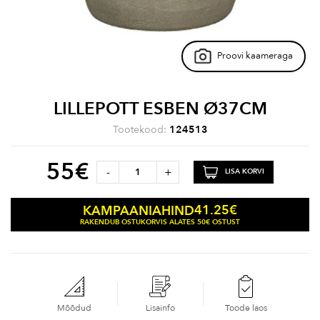
Proovi kaameraga
LILLEPOTT ESBEN Ø37CM
Tootekood:
124513
55
€
-
+
LISA KORVI
41.25
€
KAMPAANIAHIND
RAKENDUB OSTUKORVIS ALATES 50€ OSTUST
Mõõdud
Lisainfo
Toode laos