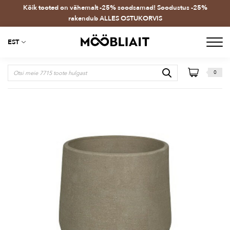
Kõik tooted on vähemalt -25% soodsamad! Soodustus -25%
rakendub ALLES OSTUKORVIS
EST
0