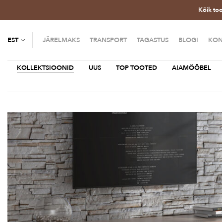
Kõik to
EST
JÄRELMAKS
TRANSPORT
TAGASTUS
BLOGI
KON
KOLLEKTSIOONID
UUS
TOP TOOTED
AIAMÖÖBEL