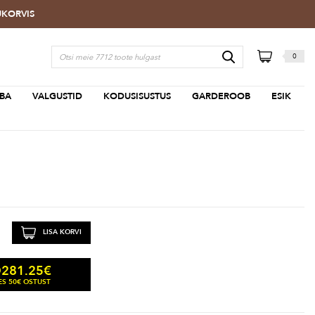
TUKORVIS
0
BA
VALGUSTID
KODUSISUSTUS
GARDEROOB
ESIK
LISA KORVI
281.25
€
D
S 50€ OSTUST