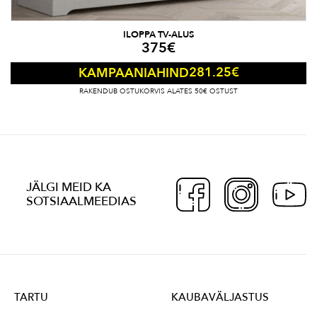
ILOPPA TV-ALUS
375
€
281.25
€
KAMPAANIAHIND
RAKENDUB OSTUKORVIS ALATES 50€ OSTUST
JÄLGI MEID KA
SOTSIAALMEEDIAS
TARTU
KAUBAVÄLJASTUS