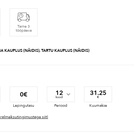
Tarne 3
tööpäeva
A KAUPLUS (NÄIDIS), TARTU KAUPLUS (NÄIDIS)
12
31.25
0€
kuud
€
Lepingutasu
Periood
Kuumakse
ärelmaksutingimustega siit!