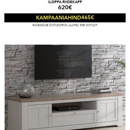
ILOPPA RIIDEKAPP
620
€
465
€
KAMPAANIAHIND
RAKENDUB OSTUKORVIS ALATES 50€ OSTUST