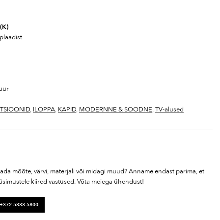
 (K)
plaadist
tuur
TSIOONID
,
ILOPPA
,
KAPID
,
MODERNNE & SOODNE
,
TV-alused
tada mõõte, värvi, materjali või midagi muud? Anname endast parima, et
üsimustele kiired vastused. Võta meiega ühendust!
 +372 5333 5800