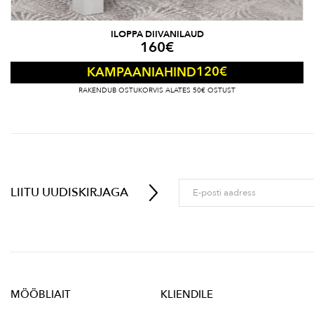
ILOPPA DIIVANILAUD
160
€
120
€
KAMPAANIAHIND
RAKENDUB OSTUKORVIS ALATES 50€ OSTUST
LIITU UUDISKIRJAGA
MÖÖBLIAIT
KLIENDILE