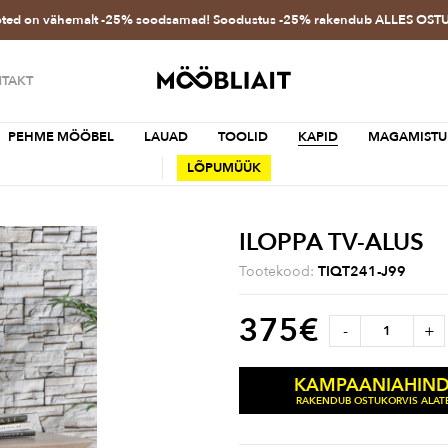
oted on vähemalt -25% soodsamad! Soodustus -25% rakendub ALLES OS
TAKT
PEHME MÖÖBEL
LAUAD
TOOLID
KAPID
MAGAMISTU
LÕPUMÜÜK
ILOPPA TV-ALUS
Tootekood:
TIQT241-J99
375
€
-
+
KAMPAANIAHIN
RAKENDUB OSTUKORVIS ALATE