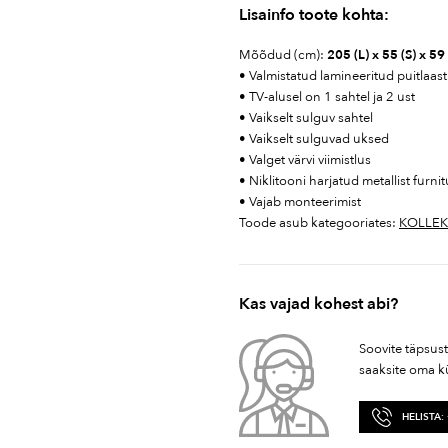
Lisainfo toote kohta:
Mõõdud (cm):
205 (L) x 55 (S) x 59
• Valmistatud lamineeritud puitlaast
• TV-alusel on 1 sahtel ja 2 ust
• Vaikselt sulguv sahtel
• Vaikselt sulguvad uksed
• Valget värvi viimistlus
• Niklitooni harjatud metallist furni
• Vajab monteerimist
Toode asub kategooriates:
KOLLEK
Kas vajad kohest abi?
Soovite täpsus
saaksite oma k
HELISTA: