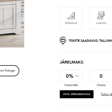
Mõõdud
Lisainfo
TOOTE SAADAVUS:
TALLINN
JÄRELMAKS:
ovi fotoga
0%
0
Sissemaks
Intress
Tutvu j
OSTA JÄRELMAKSUGA