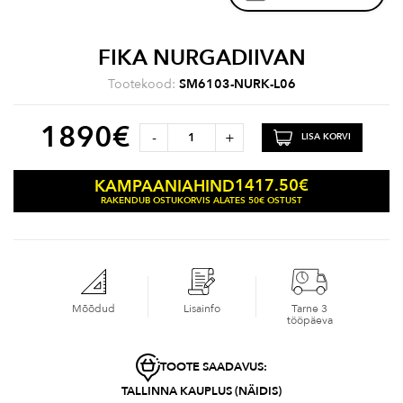
FIKA NURGADIIVAN
Tootekood:
SM6103-NURK-L06
1890
€
-
+
LISA KORVI
1417.50
€
KAMPAANIAHIND
RAKENDUB OSTUKORVIS ALATES 50€ OSTUST
Mõõdud
Lisainfo
Tarne 3
tööpäeva
TOOTE SAADAVUS:
TALLINNA KAUPLUS (NÄIDIS)