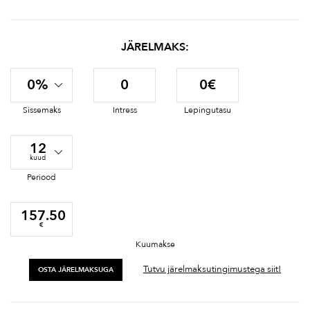
JÄRELMAKS:
0%
0
0€
Sissemaks
Intress
Lepingutasu
12
kuud
Periood
157.50
€
Kuumakse
Tutvu järelmaksutingimustega siit!
OSTA JÄRELMAKSUGA