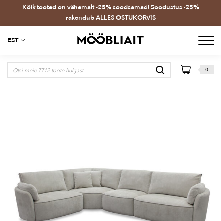
Kõik tooted on vähemalt -25% soodsamad! Soodustus -25%
rakendub ALLES OSTUKORVIS
EST
0