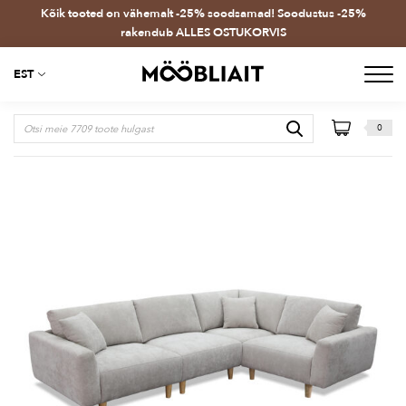
Kõik tooted on vähemalt -25% soodsamad! Soodustus -25%
rakendub ALLES OSTUKORVIS
EST
0