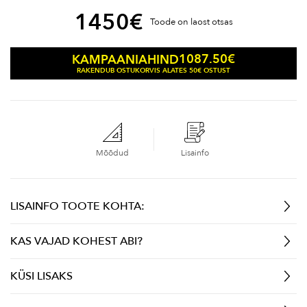
1450
€
Toode on laost otsas
1087.50
€
KAMPAANIAHIND
RAKENDUB OSTUKORVIS ALATES 50€ OSTUST
Mõõdud
Lisainfo
LISAINFO TOOTE KOHTA:
KAS VAJAD KOHEST ABI?
KÜSI LISAKS