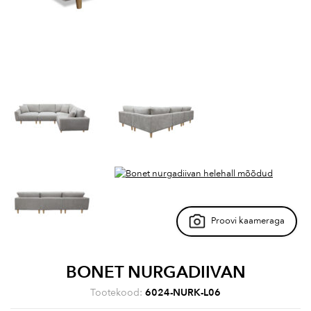
Proovi kaameraga
BONET NURGADIIVAN
Tootekood:
6024-NURK-L06