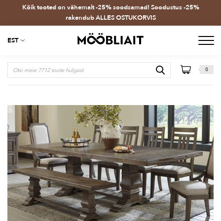
Kõik tooted on vähemalt -25% soodsamad! Soodustus -25%
rakendub ALLES OSTUKORVIS
EST
0