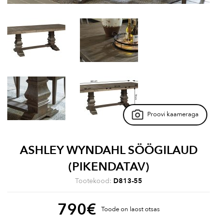
Proovi kaameraga
ASHLEY WYNDAHL SÖÖGILAUD
(PIKENDATAV)
Tootekood:
D813-55
790
€
Toode on laost otsas