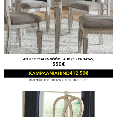
ASHLEY REALYN SÖÖGILAUD (PIKENDATAV)
550
€
412.50
€
KAMPAANIAHIND
RAKENDUB OSTUKORVIS ALATES 50€ OSTUST