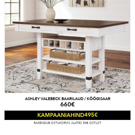
ASHLEY VALEBECK BAARILAUD / KÖÖGISAAR
660
€
495
€
KAMPAANIAHIND
RAKENDUB OSTUKORVIS ALATES 50€ OSTUST