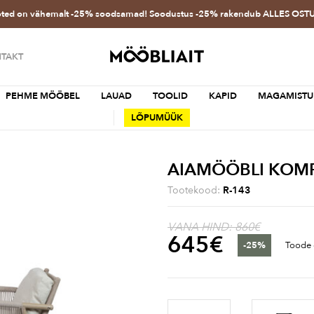
oted on vähemalt -25% soodsamad! Soodustus -25% rakendub ALLES OS
TAKT
PEHME MÖÖBEL
LAUAD
TOOLID
KAPID
MAGAMISTU
LÕPUMÜÜK
AIAMÖÖBLI KOMP
Tootekood:
R-143
VANA HIND: 860€
645
€
-25%
Toode 