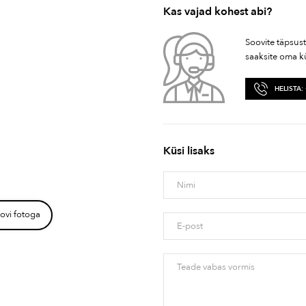
Kas vajad kohest abi?
Soovite täpsus
saaksite oma k
HELISTA:
Küsi lisaks
ovi fotoga