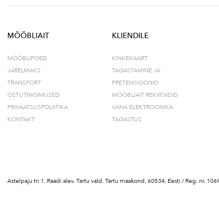
MÖÖBLIAIT
KLIENDILE
MÖÖBLIPOED
KINKEKAART
JÄRELMAKS
TAGASTAMINE JA
TRANSPORT
PRETENSIOONID
OSTUTINGIMUSED
MÖÖBLIAIT REKVISIIDID
PRIVAATSUSPOLIITIKA
VANA ELEKTROONIKA
KONTAKT
TAGASTUS
Astelpaju tn 1, Raadi alev, Tartu vald, Tartu maakond, 60534, Eesti / Reg. nr.