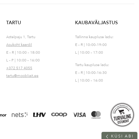
TARTU
KAUBAVÄLJASTUS
Astelpaju 1, Tartu
Tallinna kaupluse ladu:
Asukoht kaardil
E – R | 10:00-19:00
E – R | 10:00 – 18:00
L | 10:00 – 17:00
L – P | 10:00 – 16:00
Tartu kaupluse ladu:
+372 517 4055
E – R | 10:00-16:30
tartu@moobliait.ee
L | 10:00 – 16:00
K
Ü
S
I
A
B
I