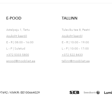
E-POOD
TALLINN
Astelpaju 1, Tartu
Tuleviku tee 8, Peetri
Asukoht kaardil
Asukoht kaardil
E – R | 08:00 – 16:00
E – R | 10:00 – 19:00
L – P | Suletud
L – P | 10:00 – 17:00
+372 5333 5800
+372 522 8433
epood@moobliait.ee
tallinn@moobliait.ee
 10697692 / KMKR: EE100664029