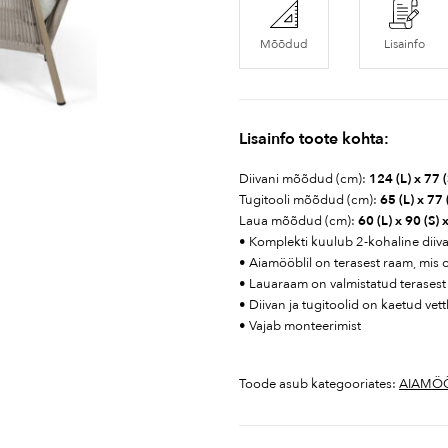
Mõõdud
Lisainfo
Lisainfo toote kohta:
Diivani mõõdud (cm):
124 (L) x 77 (
Tugitooli mõõdud (cm):
65 (L) x 77 
Laua mõõdud (cm):
60 (L) x 90 (S) 
• Komplekti kuulub 2-kohaline diiva
• Aiamööblil on terasest raam, mis 
• Lauaraam on valmistatud terasest 
• Diivan ja tugitoolid on kaetud ve
• Vajab monteerimist
Toode asub kategooriates:
AIAMÖ