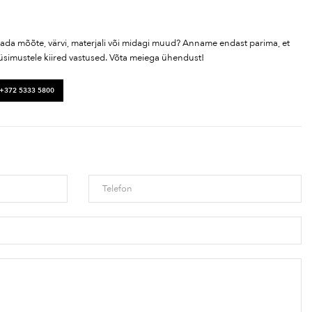
tada mõõte, värvi, materjali või midagi muud? Anname endast parima, et
üsimustele kiired vastused. Võta meiega ühendust!
 +372 5333 5800