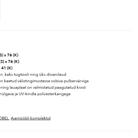
S) x 76 (K)
(S) x 76 (K)
x 41 (K)
n, kaks tugitooli ning üks diivanilaud
on kaetud välistingimustesse sobiva pulbervärviga
ning lauaplaat on valmistatud paagutatud kivist
tthülgava ja UV-kindla polüesterkangaga
ÖBEL
,
Aiamööbli komplektid