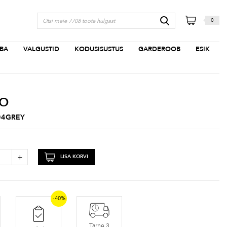
0
BA
VALGUSTID
KODUSISUSTUS
GARDEROOB
ESIK
MO
04GREY
+
LISA KORVI
-40%
Tarne 3