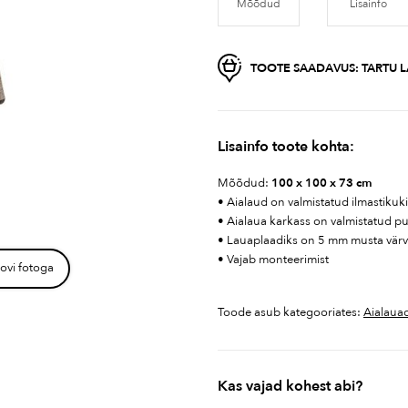
Mõõdud
Lisainfo
TOOTE SAADAVUS:
TARTU L
Lisainfo toote kohta:
Mõõdud:
100 x 100 x 73 cm
• Aialaud on valmistatud ilmastikuk
• Aialaua karkass on valmistatud pu
• Lauaplaadiks on 5 mm musta värvi
• Vajab monteerimist
ovi fotoga
Toode asub kategooriates:
Aialaua
Kas vajad kohest abi?