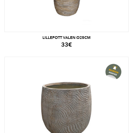
LILLEPOTT VALEN Ø25CM
33
€