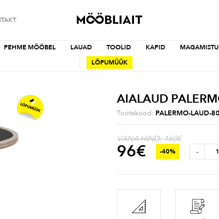
TAKT
PEHME MÖÖBEL
LAUAD
TOOLID
KAPID
MAGAMISTU
LÕPUMÜÜK
AIALAUD PALER
Tootekood:
PALERMO-LAUD-8
VANA HIND: 160€
96
€
-
-40%