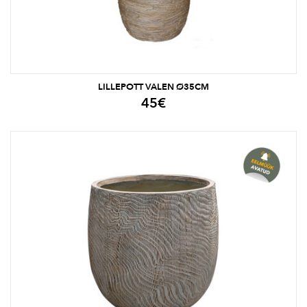
LILLEPOTT VALEN Ø35CM
45
€