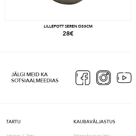
LILLEPOTT SEREN Ø33CM
28
€
JÄLGI MEID KA
SOTSIAALMEEDIAS
TARTU
KAUBAVÄLJASTUS
Astelpaju 1, Tartu
Tallinna kaupluse ladu: