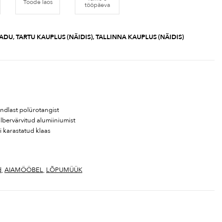
Toode laos
tööpäeva
ADU, TARTU KAUPLUS (NÄIDIS), TALLINNA KAUPLUS (NÄIDIS)
indlast polürotangist
lbervärvitud alumiiniumist
 karastatud klaas
d
,
AIAMÖÖBEL
,
LÕPUMÜÜK