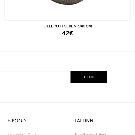
LILLEPOTT SEREN Ø43CM
42
€
E-POOD
TALLINN
Astelpaju 1, Tartu
Tuleviku tee 8, Peetri