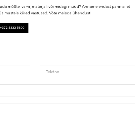
tada mõõte, värvi, materjali või midagi muud? Anname endast parima, et
üsimustele kiired vastused. Võta meiega ühendust!
 +372 5333 5800