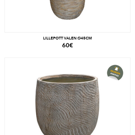
LILLEPOTT VALEN Ø45CM
60
€