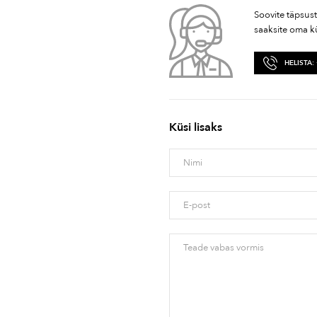
Soovite täpsus
saaksite oma k
HELISTA:
Küsi lisaks