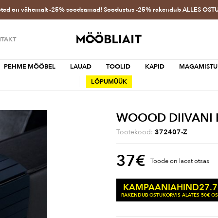
oted on vähemalt -25% soodsamad! Soodustus -25% rakendub ALLES OS
TAKT
PEHME MÖÖBEL
LAUAD
TOOLID
KAPID
MAGAMISTU
LÕPUMÜÜK
WOOOD DIIVANI 
Tootekood:
372407-Z
37
€
Toode on laost otsas
27.
KAMPAANIAHIND
RAKENDUB OSTUKORVIS ALATES 50€ O