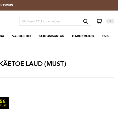
TUKORVIS
0
BA
VALGUSTID
KODUSISUSTUS
GARDEROOB
ESIK
KÄETOE LAUD (MUST)
75
€
STUST