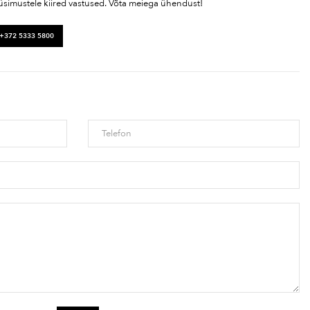
üsimustele kiired vastused. Võta meiega ühendust!
 +372 5333 5800