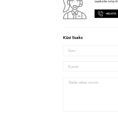
saaksite oma k
HELISTA:
Küsi lisaks