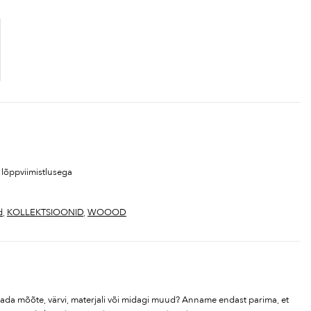
lõppviimistlusega
d
,
KOLLEKTSIOONID
,
WOOOD
tada mõõte, värvi, materjali või midagi muud? Anname endast parima, et