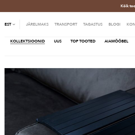
Kõik to
EST
JÄRELMAKS
TRANSPORT
TAGASTUS
BLOGI
KON
KOLLEKTSIOONID
UUS
TOP TOOTED
AIAMÖÖBEL