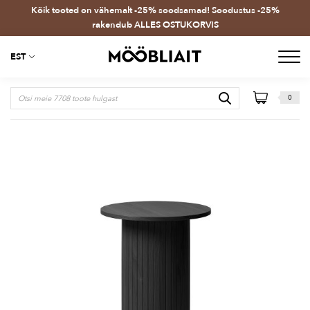
Kõik tooted on vähemalt -25% soodsamad! Soodustus -25%
rakendub ALLES OSTUKORVIS
EST
0