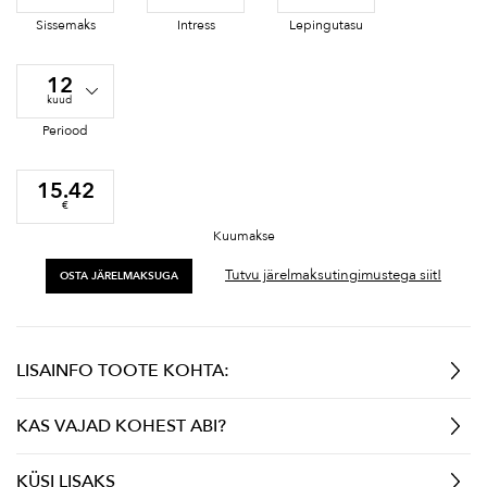
Sissemaks
Intress
Lepingutasu
12
kuud
Periood
15.42
€
Kuumakse
Tutvu järelmaksutingimustega siit!
OSTA JÄRELMAKSUGA
LISAINFO TOOTE KOHTA:
KAS VAJAD KOHEST ABI?
KÜSI LISAKS