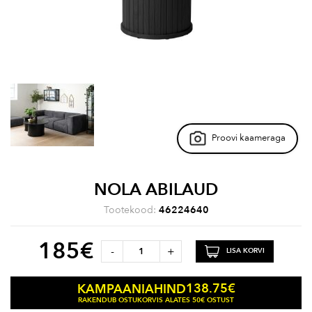
Proovi kaameraga
NOLA ABILAUD
Tootekood:
46224640
185
€
-
+
LISA KORVI
138.75
€
KAMPAANIAHIND
RAKENDUB OSTUKORVIS ALATES 50€ OSTUST