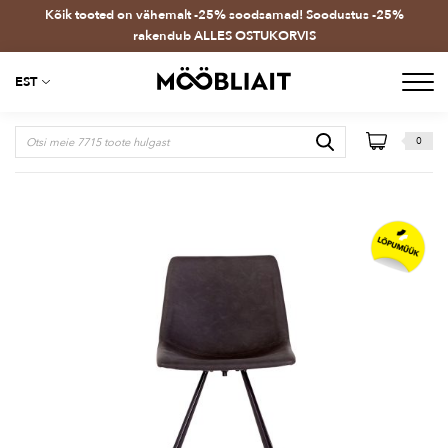
Kõik tooted on vähemalt -25% soodsamad! Soodustus -25%
rakendub ALLES OSTUKORVIS
EST
0