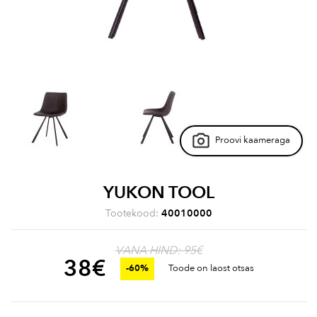
Proovi kaameraga
YUKON TOOL
Tootekood:
40010000
VANA HIND: 95€
38
€
-60%
Toode on laost otsas