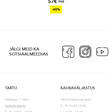
57
€
95
€
-40%
JÄLGI MEID KA
SOTSIAALMEEDIAS
TARTU
KAUBAVÄLJASTUS
Astelpaju 1, Tartu
Tallinna kaupluse ladu:
Asukoht kaardil
E – R | 10:00-19:00