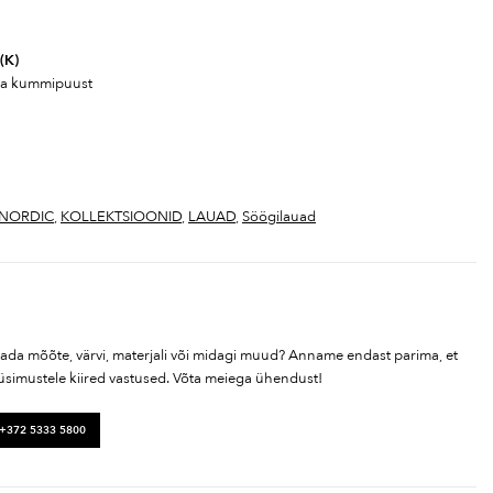
(K)
 ja kummipuust
NORDIC
,
KOLLEKTSIOONID
,
LAUAD
,
Söögilauad
tada mõõte, värvi, materjali või midagi muud? Anname endast parima, et
üsimustele kiired vastused. Võta meiega ühendust!
 +372 5333 5800