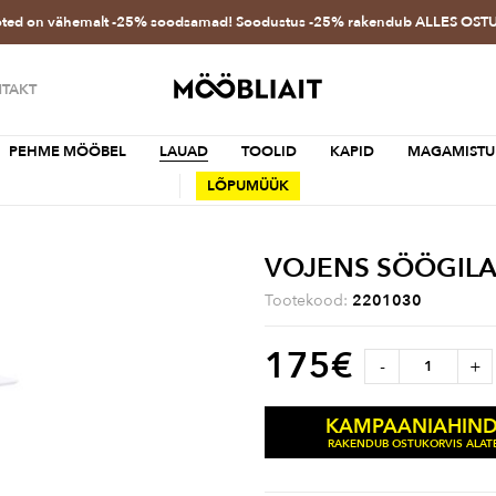
oted on vähemalt -25% soodsamad! Soodustus -25% rakendub ALLES OS
TAKT
PEHME MÖÖBEL
LAUAD
TOOLID
KAPID
MAGAMISTU
LÕPUMÜÜK
VOJENS SÖÖGIL
Tootekood:
2201030
175
€
-
+
KAMPAANIAHIN
RAKENDUB OSTUKORVIS ALATE