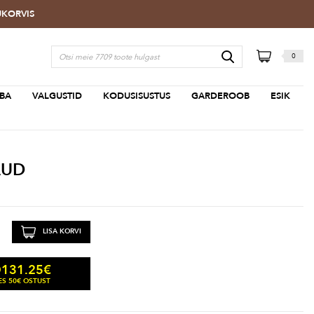
TUKORVIS
0
BA
VALGUSTID
KODUSISUSTUS
GARDEROOB
ESIK
AUD
LISA KORVI
131.25
€
D
S 50€ OSTUST