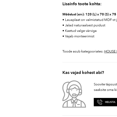
Lisainfo toote kohta:
Mõõdud (cm): 120 (L) x 70 (S) x 75 
• Lauaplaat on valmistatud MDF-st
• Jalad naturaalsest puidust
• Kaetud valge värviga
• Vajab monteerimist
Toode asub kategooriates:
HOUSE 
Kas vajad kohest abi?
Soovite täpsus
saaksite oma k
HELISTA: