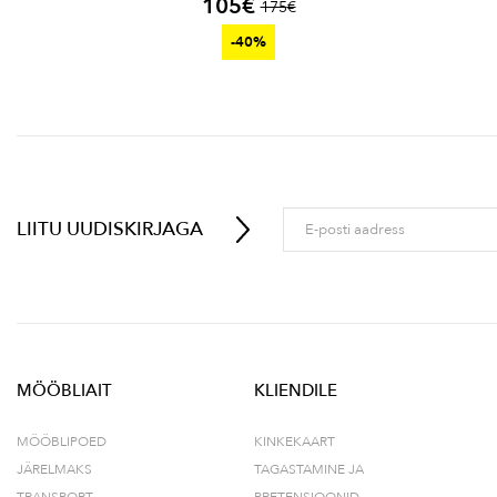
105
€
175
€
-40%
LIITU UUDISKIRJAGA
MÖÖBLIAIT
KLIENDILE
MÖÖBLIPOED
KINKEKAART
JÄRELMAKS
TAGASTAMINE JA