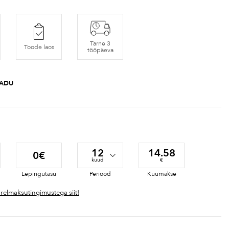
Tarne 3
Toode laos
tööpäeva
LADU
12
14.58
0€
kuud
€
Lepingutasu
Periood
Kuumakse
ärelmaksutingimustega siit!