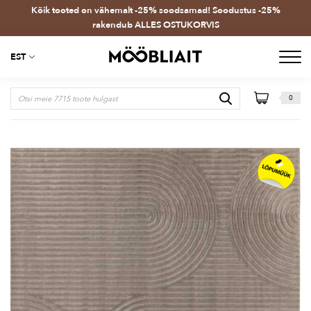
Kõik tooted on vähemalt -25% soodsamad! Soodustus -25%
rakendub ALLES OSTUKORVIS
EST
0