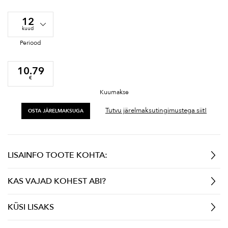
12
kuud
Periood
10.79
€
Kuumakse
Tutvu järelmaksutingimustega siit!
OSTA JÄRELMAKSUGA
LISAINFO TOOTE KOHTA:
KAS VAJAD KOHEST ABI?
KÜSI LISAKS