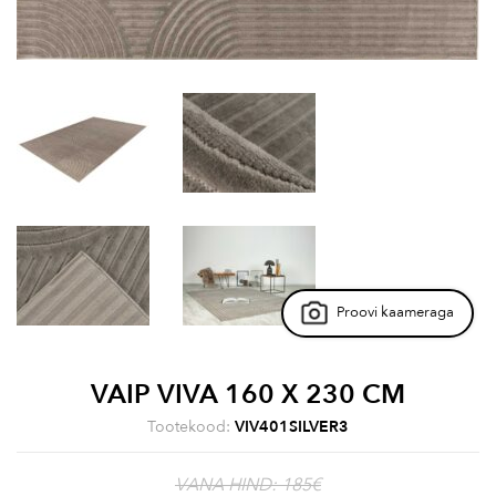
Proovi kaameraga
VAIP VIVA 160 X 230 CM
Tootekood:
VIV401SILVER3
VANA HIND: 185€