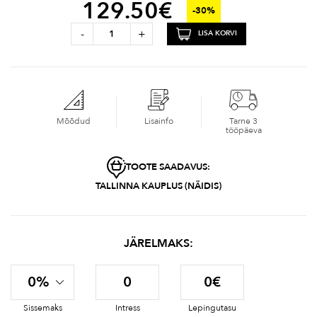
129.50
€
-30%
-
+
LISA KORVI
Mõõdud
Lisainfo
Tarne 3
tööpäeva
TOOTE SAADAVUS:
TALLINNA KAUPLUS (NÄIDIS)
JÄRELMAKS:
0%
0
0€
Sissemaks
Intress
Lepingutasu