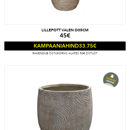
LILLEPOTT VALEN Ø35CM
45
€
33.75
€
KAMPAANIAHIND
RAKENDUB OSTUKORVIS ALATES 50€ OSTUST