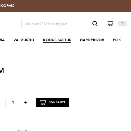
TUKORVIS
0
BA
VALGUSTID
KODUSISUSTUS
GARDEROOB
ESIK
CM
-
+
LISA KORVI