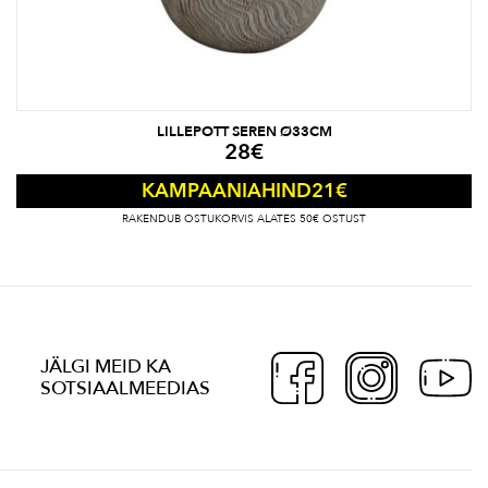
LILLEPOTT SEREN Ø33CM
28
€
21
€
KAMPAANIAHIND
RAKENDUB OSTUKORVIS ALATES 50€ OSTUST
JÄLGI MEID KA
SOTSIAALMEEDIAS