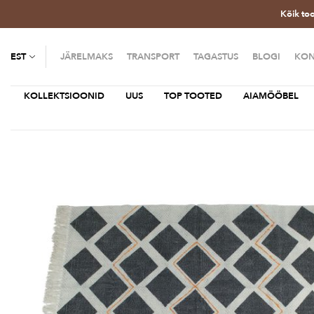
Kõik to
EST
JÄRELMAKS
TRANSPORT
TAGASTUS
BLOGI
KON
KOLLEKTSIOONID
UUS
TOP TOOTED
AIAMÖÖBEL