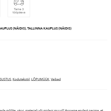
Tarne 3
tööpäeva
AUPLUS (NÄIDIS), TALLINNA KAUPLUS (NÄIDIS)
SUSTUS
,
Kodutekstiil
,
LÕPUMÜÜK
,
Vaibad
tada mõõte, värvi, materjali või midagi muud? Anname endast parima, et