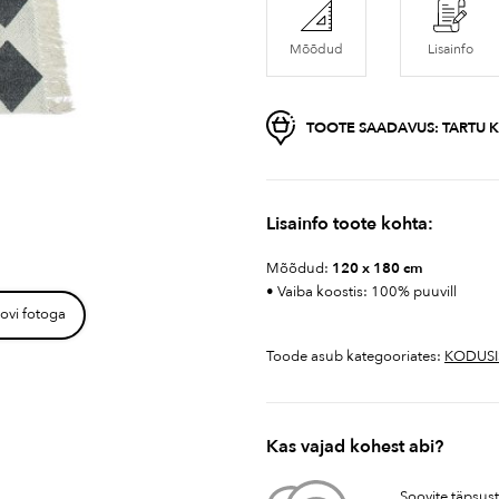
Mõõdud
Lisainfo
TOOTE SAADAVUS:
TARTU K
Lisainfo toote kohta:
Mõõdud:
120 x 180 cm
• Vaiba koostis: 100% puuvill
ovi fotoga
Toode asub kategooriates:
KODUSI
Kas vajad kohest abi?
Soovite täpsus