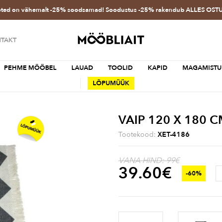
oted on vähemalt -25% soodsamad! Soodustus -25% rakendub ALLES OS
TAKT
PEHME MÖÖBEL
LAUAD
TOOLID
KAPID
MAGAMISTU
LÕPUMÜÜK
VAIP 120 X 180 
Tootekood:
XET-4186
VANA HIND: 99€
39.60
€
-60%