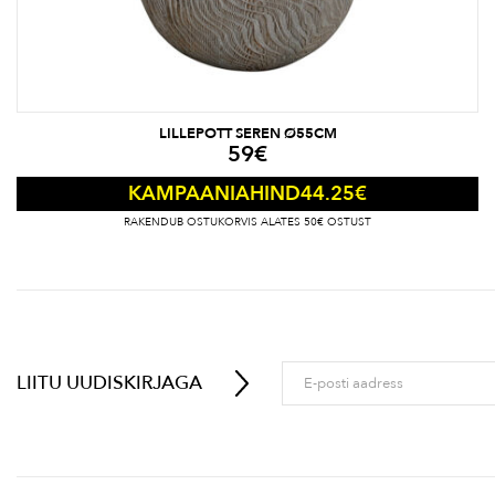
LILLEPOTT SEREN Ø55CM
59
€
44.25
€
KAMPAANIAHIND
RAKENDUB OSTUKORVIS ALATES 50€ OSTUST
LIITU UUDISKIRJAGA