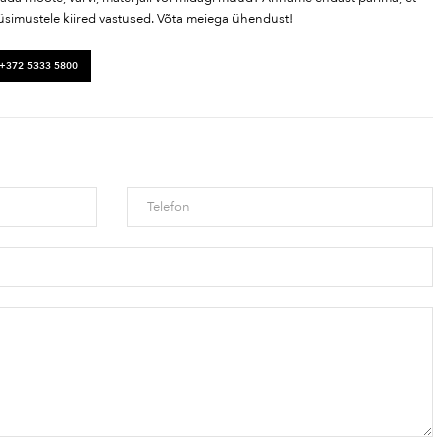
üsimustele kiired vastused. Võta meiega ühendust!
 +372 5333 5800