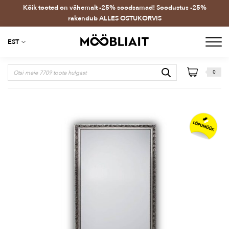
Kõik tooted on vähemalt -25% soodsamad! Soodustus -25%
rakendub ALLES OSTUKORVIS
EST
0