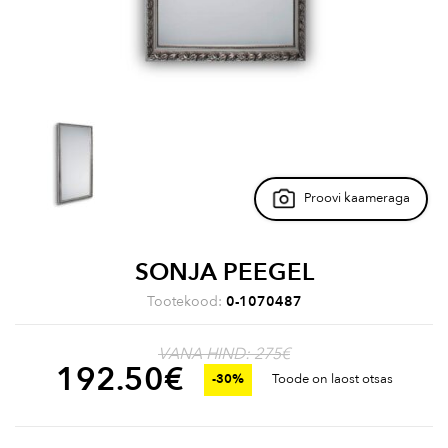
Proovi kaameraga
SONJA PEEGEL
Tootekood:
0-1070487
VANA HIND: 275€
192.50
€
-30%
Toode on laost otsas