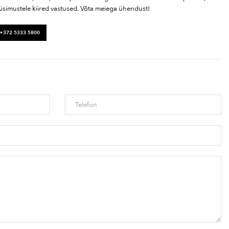
üsimustele kiired vastused. Võta meiega ühendust!
 +372 5333 5800