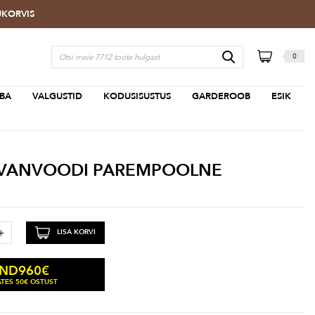
TUKORVIS
0
BA
VALGUSTID
KODUSISUSTUS
GARDEROOB
ESIK
IIVANVOODI PAREMPOOLNE
+
LISA KORVI
960
€
IND
TES 50€ OSTUST