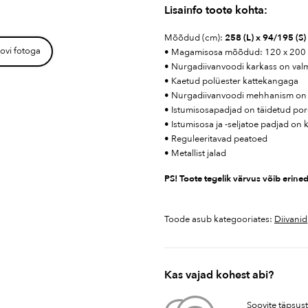
Lisainfo toote kohta:
Mõõdud (cm):
258 (L) x 94/195 (S
ovi fotoga
• Magamisosa mõõdud: 120 x 200
• Nurgadiivanvoodi karkass on valmi
• Kaetud polüester kattekangaga
• Nurgadiivanvoodi mehhanism on v
• Istumisosapadjad on täidetud po
• Istumisosa ja -seljatoe padjad on 
• Reguleeritavad peatoed
• Metallist jalad
PS! Toote tegelik värvus võib erined
Toode asub kategooriates:
Diivanid
Kas vajad kohest abi?
Soovite täpsus