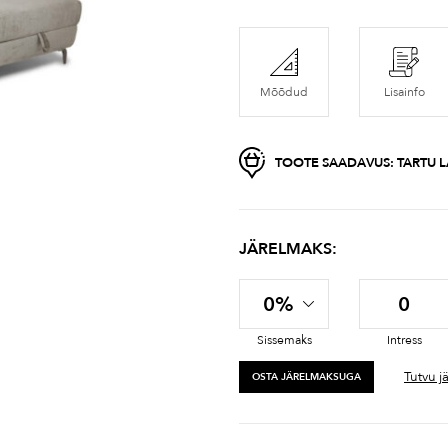
Mõõdud
Lisainfo
TOOTE SAADAVUS:
TARTU L
JÄRELMAKS:
0%
0
Sissemaks
Intress
Tutvu j
OSTA JÄRELMAKSUGA