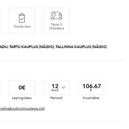
Tarne 3
Toode laos
tööpäeva
ADU, TARTU KAUPLUS (NÄIDIS), TALLINNA KAUPLUS (NÄIDIS)
12
106.67
0€
kuud
€
Lepingutasu
Periood
Kuumakse
ärelmaksutingimustega siit!