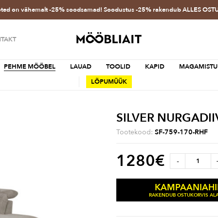
oted on vähemalt -25% soodsamad! Soodustus -25% rakendub ALLES OS
TAKT
PEHME MÖÖBEL
LAUAD
TOOLID
KAPID
MAGAMISTU
LÕPUMÜÜK
SILVER NURGAD
Tootekood:
SF-759-170-RHF
1280
€
-
KAMPAANIAH
RAKENDUB OSTUKORVIS ALA