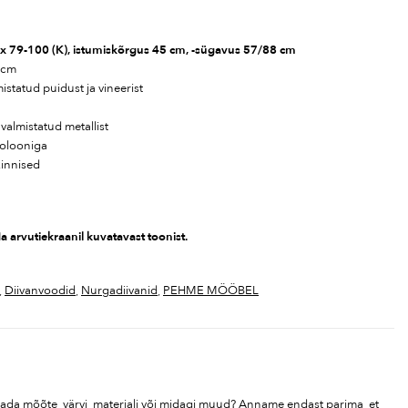
) x 79-100 (K), istumiskõrgus 45 cm, -sügavus 57/88 cm
 cm
statud puidust ja vineerist
almistatud metallist
rolooniga
kinnised
a arvutiekraanil kuvatavast toonist.
,
Diivanvoodid
,
Nurgadiivanid
,
PEHME MÖÖBEL
tada mõõte, värvi, materjali või midagi muud? Anname endast parima, et