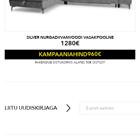
SILVER NURGADIIVANVOODI VASAKPOOLNE
1280
€
960
€
KAMPAANIAHIND
RAKENDUB OSTUKORVIS ALATES 50€ OSTUST
LIITU UUDISKIRJAGA