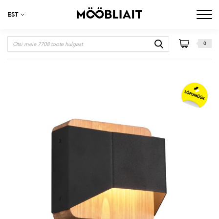
EST
0