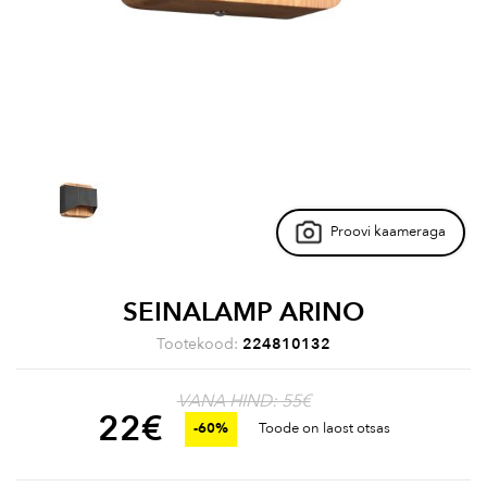
Proovi kaameraga
SEINALAMP ARINO
Tootekood:
224810132
VANA HIND: 55€
22
€
-60%
Toode on laost otsas