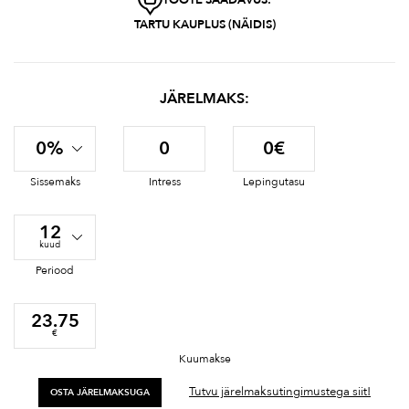
TARTU KAUPLUS (NÄIDIS)
JÄRELMAKS:
0%
0
0€
Sissemaks
Intress
Lepingutasu
12
kuud
Periood
23.75
€
Kuumakse
Tutvu järelmaksutingimustega siit!
OSTA JÄRELMAKSUGA