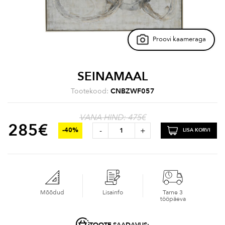
Proovi kaameraga
SEINAMAAL
Tootekood:
CNBZWF057
VANA HIND: 475€
285
€
-
+
-40%
LISA KORVI
Mõõdud
Lisainfo
Tarne 3
tööpäeva
TOOTE SAADAVUS: