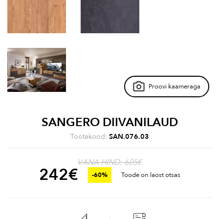
Proovi kaameraga
SANGERO DIIVANILAUD
Tootekood:
SAN.076.03
VANA HIND: 605€
242
€
-60%
Toode on laost otsas