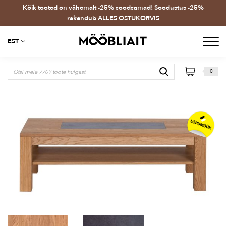
Kõik tooted on vähemalt -25% soodsamad! Soodustus -25%
rakendub ALLES OSTUKORVIS
EST
0