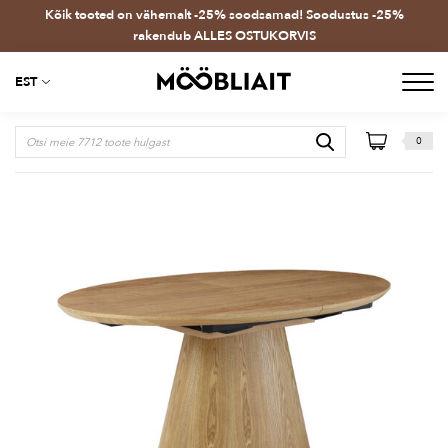
Kõik tooted on vähemalt -25% soodsamad! Soodustus -25%
rakendub ALLES OSTUKORVIS
EST
0