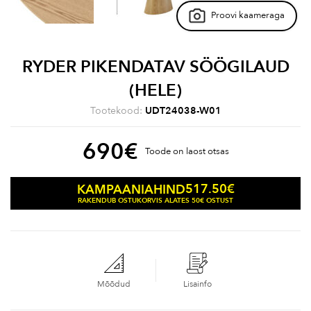
Proovi kaameraga
RYDER PIKENDATAV SÖÖGILAUD
(HELE)
Tootekood:
UDT24038-W01
690
€
Toode on laost otsas
517.50
€
KAMPAANIAHIND
RAKENDUB OSTUKORVIS ALATES 50€ OSTUST
Mõõdud
Lisainfo