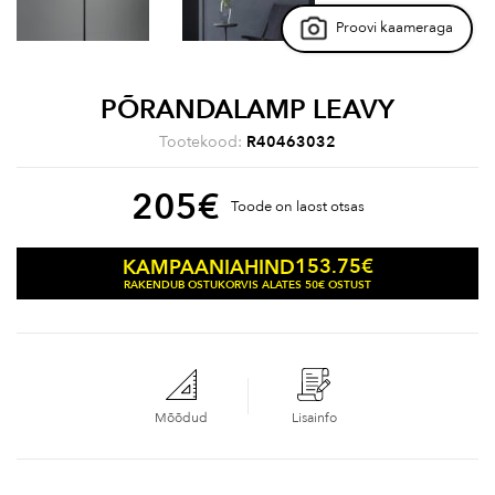
Proovi kaameraga
PÕRANDALAMP LEAVY
Tootekood:
R40463032
205
€
Toode on laost otsas
153.75
€
KAMPAANIAHIND
RAKENDUB OSTUKORVIS ALATES 50€ OSTUST
Mõõdud
Lisainfo