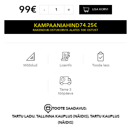
99
€
-
+
LISA KORVI
74.25
€
KAMPAANIAHIND
RAKENDUB OSTUKORVIS ALATES 50€ OSTUST
Mõõdud
Lisainfo
Toode laos
Tarne 3
tööpäeva
TOOTE SAADAVUS:
TARTU LADU, TALLINNA KAUPLUS (NÄIDIS), TARTU KAUPLUS
(NÄIDIS)