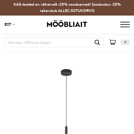
Kõik tooted on vähemalt -25% soodsamad! Soodustus -25%
rakendub ALLES OSTUKORVIS
EST
0