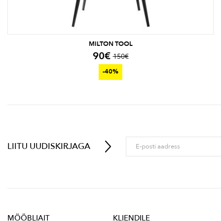
MILTON TOOL
90
€
150
€
-40%
LIITU UUDISKIRJAGA
MÖÖBLIAIT
KLIENDILE