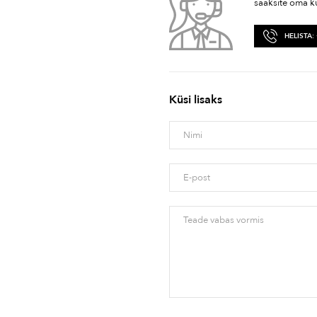
saaksite oma k
HELISTA:
Küsi lisaks