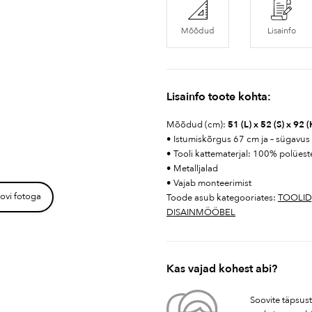
Mõõdud
Lisainfo
Lisainfo toote kohta:
Mõõdud (cm):
51 (L) x 52 (S) x 92 (
• Istumiskõrgus 67 cm ja – sügavu
• Tooli kattematerjal: 100% polüest
• Metalljalad
• Vajab monteerimist
ovi fotoga
Toode asub kategooriates:
TOOLID
DISAINMÖÖBEL
Kas vajad kohest abi?
Soovite täpsus