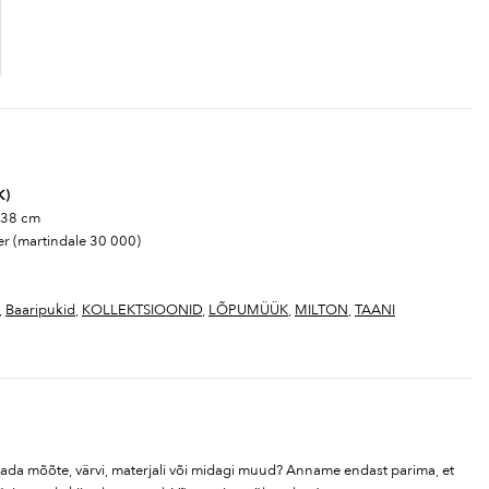
K)
s 38 cm
er (martindale 30 000)
,
Baaripukid
,
KOLLEKTSIOONID
,
LÕPUMÜÜK
,
MILTON
,
TAANI
tada mõõte, värvi, materjali või midagi muud? Anname endast parima, et