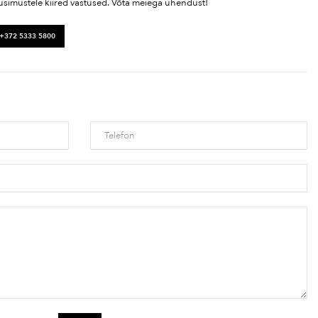
üsimustele kiired vastused. Võta meiega ühendust!
 +372 5333 5800