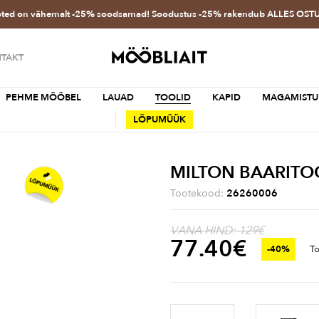
oted on vähemalt -25% soodsamad! Soodustus -25% rakendub ALLES OS
TAKT
PEHME MÖÖBEL
LAUAD
TOOLID
KAPID
MAGAMISTU
LÕPUMÜÜK
MILTON BAARITO
Tootekood:
26260006
VANA HIND: 129€
77.40
€
-40%
To