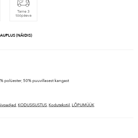
Tarne 3
tööpäeva
AUPLUS (NÄIDIS)
0% polüester, 50% puuvillasest kangast
iivpadjad
,
KODUSISUSTUS
,
Kodutekstiil
,
LÕPUMÜÜK