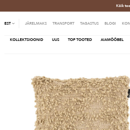
Kõik to
EST
JÄRELMAKS
TRANSPORT
TAGASTUS
BLOGI
KON
KOLLEKTSIOONID
UUS
TOP TOOTED
AIAMÖÖBEL