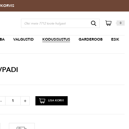
TUKORVIS
0
BA
VALGUSTID
KODUSISUSTUS
GARDEROOB
ESIK
VPADI
-
+
LISA KORVI