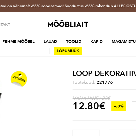
oted on vähemalt -25% soodsamad! Soodustus -25% rakendub ALLES OS
TAKT
PEHME MÖÖBEL
LAUAD
TOOLID
KAPID
MAGAMISTU
LÕPUMÜÜK
LOOP DEKORATII
Tootekood:
221776
VANA HIND: 32€
12.80
€
-60%