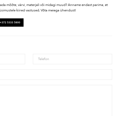
tada mõõte, värvi, materjali või midagi muud? Anname endast parima, et
üsimustele kiired vastused. Võta meiega ühendust!
 +372 5333 5800