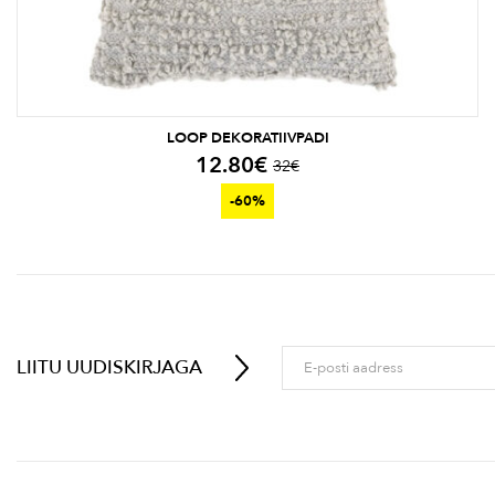
LOOP DEKORATIIVPADI
12.80
€
32
€
-60%
LIITU UUDISKIRJAGA