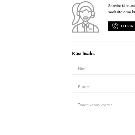
Soovite täpsus
saaksite oma k
HELISTA:
Küsi lisaks