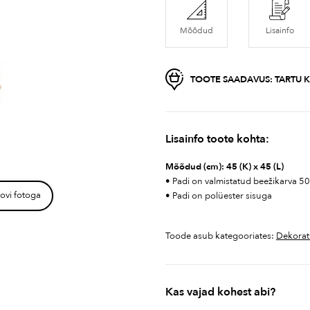
Mõõdud
Lisainfo
TOOTE SAADAVUS:
TARTU K
Lisainfo toote kohta:
Mõõdud (cm): 45 (K) x 45 (L)
• Padi on valmistatud beežikarva 5
ovi fotoga
• Padi on polüester sisuga
Toode asub kategooriates:
Dekorat
Kas vajad kohest abi?