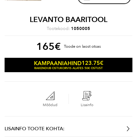
LEVANTO BAARITOOL
Tootekood:
1050005
165
€
Toode on laost otsas
123.75
€
KAMPAANIAHIND
RAKENDUB OSTUKORVIS ALATES 50€ OSTUST
Mõõdud
Lisainfo
LISAINFO TOOTE KOHTA: