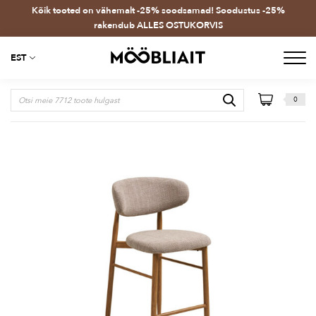
Kõik tooted on vähemalt -25% soodsamad! Soodustus -25%
rakendub ALLES OSTUKORVIS
EST
0