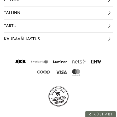
TALLINN
TARTU
KAUBAVÄLJASTUS
K
Ü
S
I
A
B
I