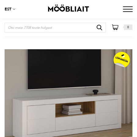
EST
0