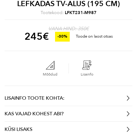
LEFKADAS TV-ALUS (195 CM)
Tootekood:
LFKT231-M987
VANA HIND: 350€
245
€
-30%
Toode on laost otsas
Mõõdud
Lisainfo
LISAINFO TOOTE KOHTA:
KAS VAJAD KOHEST ABI?
KÜSI LISAKS