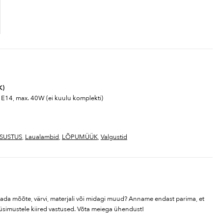
K)
1x E14, max. 40W (ei kuulu komplekti)
SUSTUS
,
Laualambid
,
LÕPUMÜÜK
,
Valgustid
tada mõõte, värvi, materjali või midagi muud? Anname endast parima, et
üsimustele kiired vastused. Võta meiega ühendust!