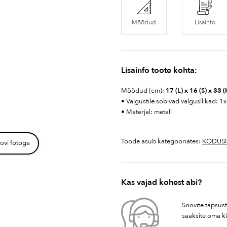
Mõõdud
Lisainfo
Lisainfo toote kohta:
Mõõdud (cm):
17 (L) x 16 (S) x 33 (
• Valgustile sobivad valgusllikad: 
• Materjal: metall
Toode asub kategooriates:
KODUSI
ovi fotoga
Kas vajad kohest abi?
Soovite täpsus
saaksite oma k