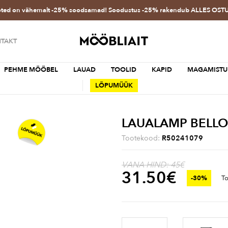
oted on vähemalt -25% soodsamad! Soodustus -25% rakendub ALLES OS
TAKT
PEHME MÖÖBEL
LAUAD
TOOLID
KAPID
MAGAMISTU
LÕPUMÜÜK
LAUALAMP BELLO
Tootekood:
R50241079
VANA HIND: 45€
31.50
€
-30%
To